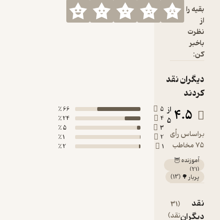
66 ٪
24 ٪
5 ٪
1 ٪
2 ٪