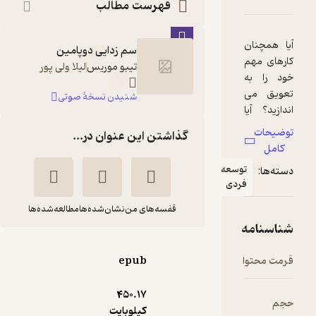
فهرست مطالب
سم زدایی دوپامین
تیبو موریس
لیلا ولی پور
شنیدن نسخۀ صوتی
گذاشتن این عنوان در...
قفسه‌های من
نشان‌شده‌ها
مطالعه‌شده‌ها
سم زدایی دوپامین
epub
تیبو
یاسین قاسمی
موریس
بجد
450.۱۷
کیلوبایت
یاسین قاسمی‌بجد