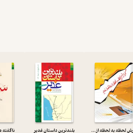
گزارش لحظه به لحظه از واقعه غدیر
بلندترین داستان غدیر
ناگفته ه