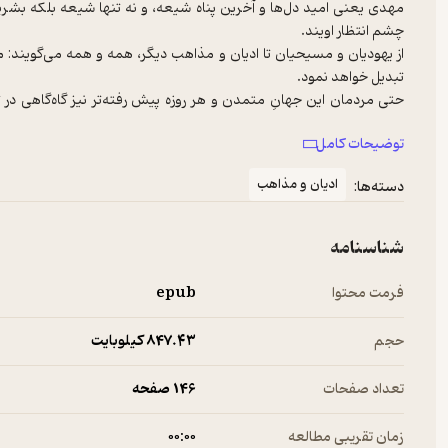
مهدی یعنی امید دل‌ها و آخرین پناه شیعه، و نه تنها شیعه بلکه بشری
از یهودیان و مسیحیان تا ادیان و مذاهب دیگر، همه و همه می‌گویند: مه
حتی مردمان این جهانِ متمدن و هر روزه پیش رفته‌تر نیز گاه‌گاهی در
توضیحات کامل
امروزه نه تنها مغزهای متفکر عالَم، بلکه عوام مردم هم در فطرت و باطن 
بدون سفیر الهی نخواهد بود و بشر هیچ‌گاه و حتی برای یک لحظه هم از 
ادیان و مذاهب
دسته‌ها:
شناسنامه
فرمت محتوا
epub
حجم
847.۴۳ کیلوبایت
تعداد صفحات
146 صفحه
زمان تقریبی مطالعه
۰۰:۰۰