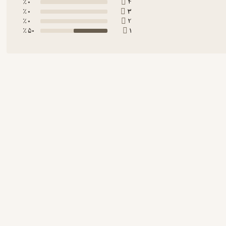
0 ٪
4
0 ٪
3
0 ٪
2
50 ٪
1