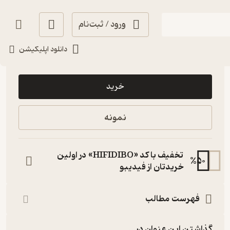
ورود / ثبت‌نام
دانلود اپلیکیشن
20,000
3
(2)
تومان
خرید
نمونه
تخفیف با کد «HIFIDIBO» در اولین
%
50
خریدتان از فیدیبو
فهرست مطالب
گذاشتن این عنوان در...