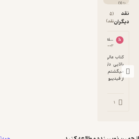
)
1
(
✨
نقد
(5
دیگران
نقد)
han**********@gmail.com
نگین رودینی
h
ن
5
۱۴۰۰-۱۱-۰۷
۱۴۰۱-۱۱-۰۳
کتاب عالی عالیه مخصوصا برا اونا که قوه تخیل 
بالایی دارند من یسال بود دنبال جلد دومش 
فیدیبو
از فیدیبو ممنونم
0
0
1
1
همین نویسنده مطالعه کنید
همه