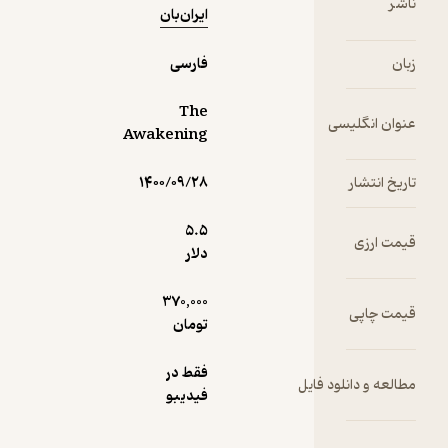
ناشر
بخواهد،
ایران‌بان
می‌تواند
مرده‌ها را
زبان
فارسی
بیدار كند.
حالا چویی با
The
عنوان انگلیسی
سه تا از
Awakening
دوستان
مافوق
تاریخ انتشار
۱۴۰۰/۰۹/۲۸
طبیعی‌اش
جادوگری
5.۵
قیمت ارزی
خوش‌سیما،
دلار
گرگینه‌ای
غرغرو و
370,000
قیمت چاپی
ساحری
تومان
بداخلاق
برای نجات
فقط در
جان خود، در
مطالعه و دانلود فایل
فیدیبو
حال فرار
است و پیش