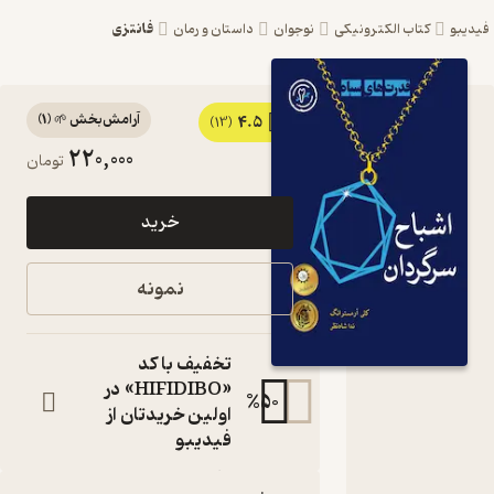
فانتزی
یبو
کتاب الکترونیکی
نوجوان
داستان و رمان
آرامش‌بخش 🌱
(
1
)
4.5
کتاب
(13)
220,000
تومان
اشباح
سرگردان
خرید
اثر کلی
آرمسترانگ
نمونه
نشر
ایران‌بان
تخفیف با کد
قدرت های سیاه ۲
«HIFIDIBO» در
%
50
کتاب
اولین خریدتان از
متنی
فیدیبو
نویسنده
:
کلی آرمسترانگ