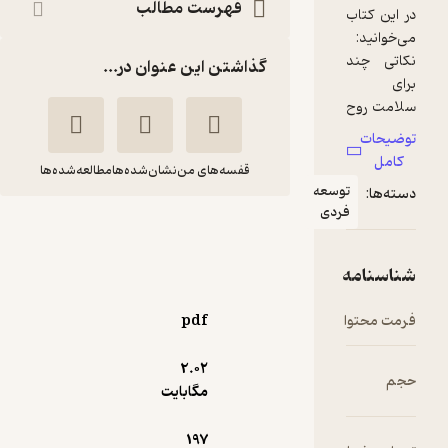
فهرست مطالب
گذاشتن این عنوان در...
قفسه‌های من
نشان‌شده‌ها
مطالعه‌شده‌ها
وسعه
ردی
چگونگی شکل گیری
مسیر از خودبیگانگی
زهره دوستی
pdf
کنکاش
2.۰۲
منتظر امتیاز
مگابایت
85,500
95,000
٪
10
تومان
197