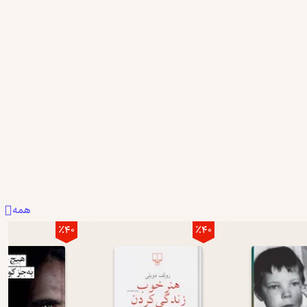
همه
٪40
٪40