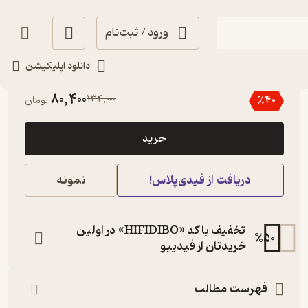
ورود / ثبت‌نام
دانلود اپلیکیشن
2.9
(9)
80,400
134,000
٪
40
تومان
خرید
دریافت از فیدی‌پلاس!
نمونه
تخفیف با کد «HIFIDIBO» در اولین
%
50
خریدتان از فیدیبو
فهرست مطالب