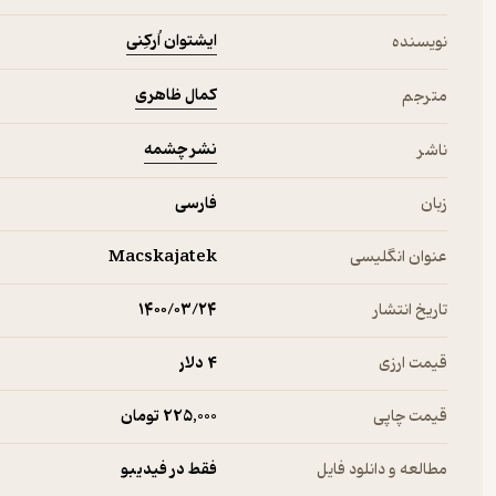
ایشتوان اُرکِنی
نویسنده
کمال ظاهری
مترجم
نشر چشمه
ناشر
زبان
فارسی
عنوان انگلیسی
Macskajatek
تاریخ انتشار
۱۴۰۰/۰۳/۲۴
قیمت ارزی
4 دلار
قیمت چاپی
225,000 تومان
مطالعه و دانلود فایل
فقط در فیدیبو