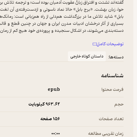
گفته‌اند تشتت و افتراق زبانْ عقوبت آدمیان بوده است؛ و ترجمه تلاش برای
حوا، زبان بهشت. «برج بابل» حالا نماد ناسوتی و ازدست‌رفته‌ی آن لغت 
بابل» شاید تلاش ما در بزرگداشت هم‌دلی از راه هم‌زبانی است: رمانَک‌ها
بسیاری از آثار درخشان ادبیات مدرن ایران و جهان در چنین قطع و قالب
دسته‌بندی می‌شوند، در اشکال سنجیده و پرورده‌‌ی خود هیچ کم از رمان ن
داده‌ایم و به شکلی نمادین، نام یکی از شخصیت‌های داستانی به‌یادماندنی
توضیحات کامل
اروپای شرقی و «رمدیوس» برای ادبیات امریکای لاتین. کتاب‌های «برج باب
خواند و به تاریخ و ذهن و زبان مردمان سرزمین‌های دیگر راه برد. در این 
داستان کوتاه خارجی
دسته‌ها:
شناسنامه
فرمت محتوا
epub
حجم
963.۶۲ کیلوبایت
تعداد صفحات
156 صفحه
زمان تقریبی مطالعه
۰۰:۰۰