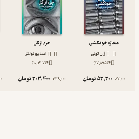
مغازه خودکشی
جزء از کل
ژان تولی
استیو تولتز
)
10,427
(
4
)
17,895
(
4
52,200
تومان
203,400
تومان
00
339,000
87,000