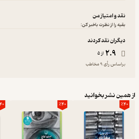
نقد و امتیاز من
بقیه را از نظرت باخبر کن:
دیگران نقد کردند
2.9
از 5
براساس رأی 9 مخاطب
از همین نشر بخوانید
40
٪40
٪40