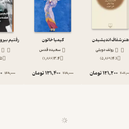
هنر شفاف اندیشیدن
کیمیا خاتون
رولف دوبلی
سعیده قدس
.5
)
1,866
(
3.4
)
5,869
(
4.1
121,200
تومان
131,400
تومان
0
149,000
219,000
202,0