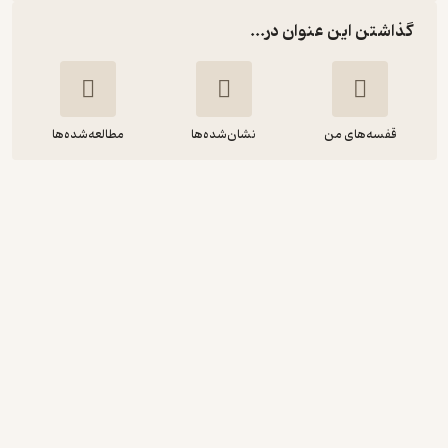
گذاشتن این عنوان در...
قفسه‌های من
نشان‌شده‌ها
مطالعه‌شده‌ها
گربه بازی
ایشتوان اُرکِنی
کمال ظاهری
نشر چشمه
2.9
(9)
80,400
134,000
٪
40
تومان