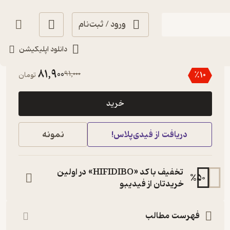
ورود / ثبت‌نام
دانلود اپلیکیشن
4.6
(8)
81,900
91,000
٪
10
تومان
خرید
دریافت از فیدی‌پلاس!
نمونه
تخفیف با کد «HIFIDIBO» در اولین
%
50
خریدتان از فیدیبو
فهرست مطالب