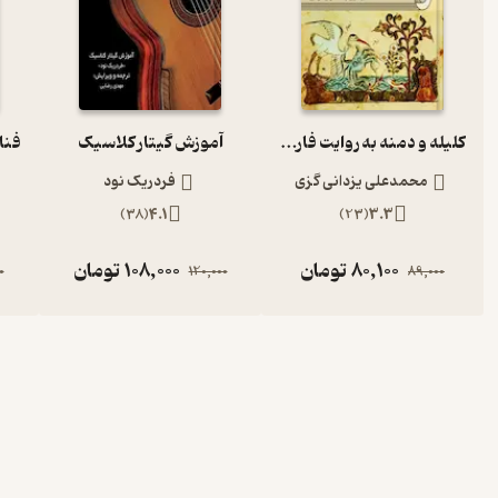
کلیله و دمنه به روایت فارسی کنونی
آموزش گیتار کلاسیک
محمدعلی یزدانی گزی
فردریک نود
)
38
(
4.1
)
23
(
3.3
80,100
تومان
108,000
تومان
0
120,000
89,000