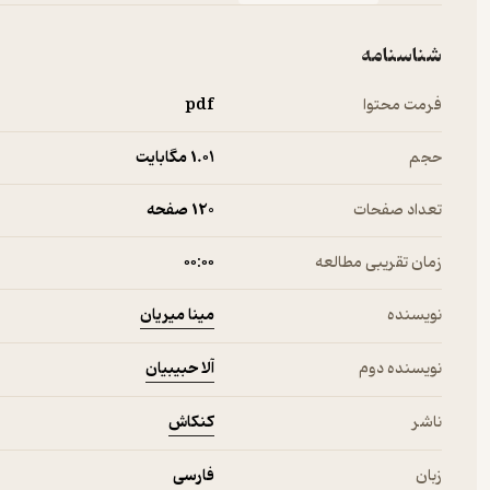
شناسنامه
فرمت محتوا
pdf
حجم
1.۰۱ مگابایت
تعداد صفحات
120 صفحه
زمان تقریبی مطالعه
۰۰:۰۰
مینا میریان
نویسنده
آلا حبیبیان
نویسنده دوم
کنکاش
ناشر
زبان
فارسی