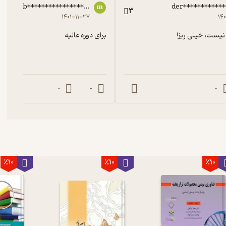
mtb*******************@gmail.com
der***********
m
3
۱۴۰۱-۱۱-۲۷
۱۴
یست، خیلی ریز!
برای دوره عالیه
0
0
0
٪10
٪10
٪10