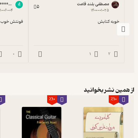
مصطفی بلند قامت
******@gmail.com
d
5
۰۱-۰۶-۰۴
۱۴۰۰-۰۱-۲۵
خوبه کتابش
فونتش خوب ن
0
1
2
از همین نشر بخوانید
٪10
٪10