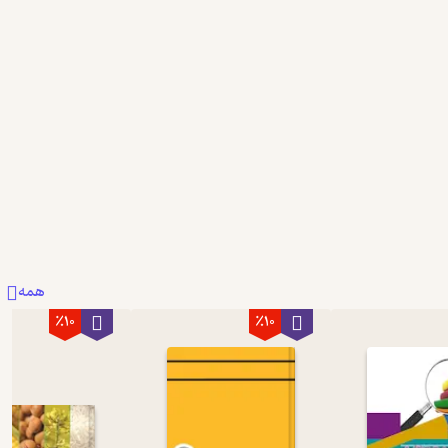
5
همه
٪10
٪10