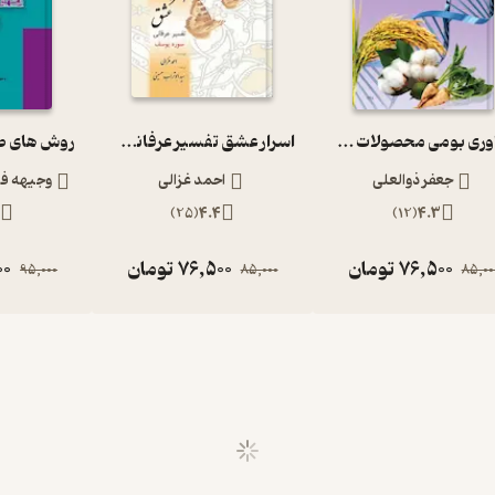
فناوری بومی محصولات گیاهی تراریخته
اسرار عشق تفسیر عرفانی سوره یوسف
جعفر ذوالعلی
احمد غزالی
وجیهه فل
)
25
(
4.4
)
12
(
4.3
76,500
تومان
76,500
تومان
00
95,000
85,000
85,00