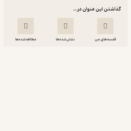
گذاشتن این عنوان در...
قفسه‌های من
نشان‌شده‌ها
مطالعه‌شده‌ها
هزار نکته ژنتیک پزشکی
مینا میریان
کنکاش
4.6
(8)
81,900
91,000
٪
10
تومان