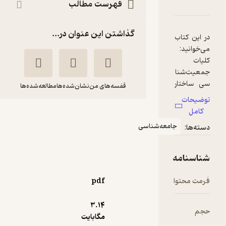
یت و تنظیم خانواده
امه
دها و امتیازها
فهرست مطالب
گذاشتن این عنوان در...
قفسه‌های من
نشان‌شده‌ها
مطالعه‌شده‌ها
جمعیت و تنظیم
امعه‌شناسی
خانواده
احلام پامناری
کنکاش
pdf
منتظر امتیاز
3.۱۴
76,500
85,000
٪
10
تومان
مگابایت