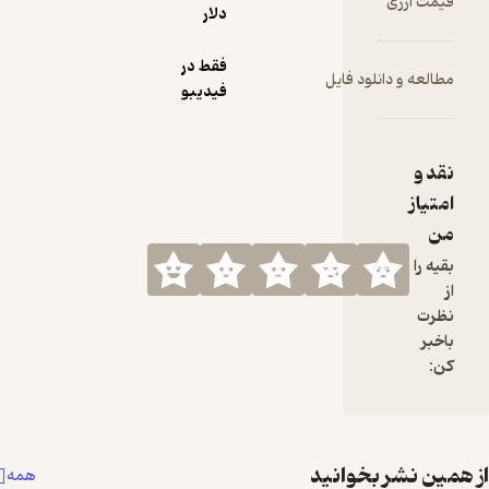
دلار
فقط در
ود فایل
فیدیبو
خوانید
همه