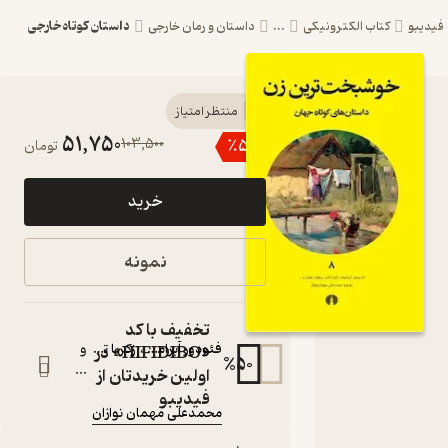
داستان کوتاه خارجی
الکترونیکی
...
داستان و رمان خارجی
کتاب خوشبخت
منتظر امتیاز
51,750
103,500
٪
50
تومان
ترین زن اثر فئودور
آبراموف نشر
خرید
انتشارات علمی و
فرهنگی
نمونه
داستان های کوتاه جهان ۸
کتاب متنی
تخفیف با کد
نویسندگان
:
فئودور آبراموف
،
زکریا تامر
و
«HIFIDIBO» در
%
50
...
اولین خریدتان از
مترجم
:
فیدیبو
محمدعلی مهمان­ نوازان
ناشر
: