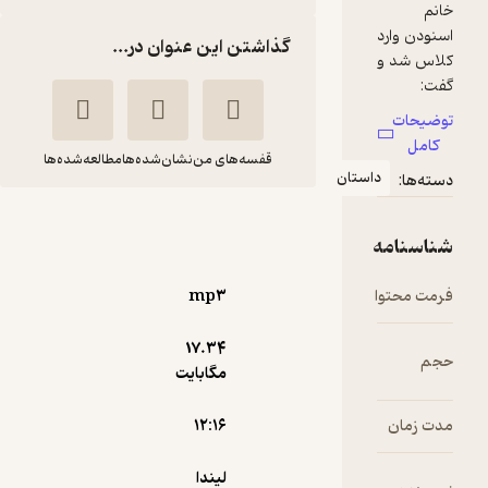
گذاشتن این عنوان در...
قفسه‌های من
نشان‌شده‌ها
مطالعه‌شده‌ها
ن
هنری مهربونه
لیندا رایدن
غزل قنبرزاده
آوارسا
mp۳
17.۳۴
3.5
(2)
مگابایت
5,000
10,000
٪
50
تومان
۱۲:۱۶
لیندا