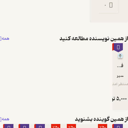
0
 مطالعه کنید
همه
بشنوید
همه
٪50
٪50
٪50
٪50
٪50