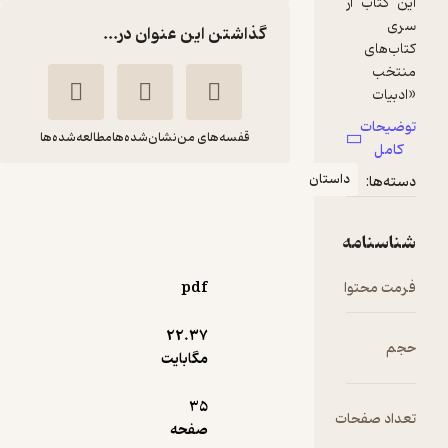
گذاشتن این عنوان در...
قفسه‌های من
نشان‌شده‌ها
مطالعه‌شده‌ها
استان
خرس کوچولوها میرن
دکتر
استن
فلورا
برنستین
وجدانی
pdf
نشر رمز
22.۳۷
مگابایت
24,000
5
(8)
تومان
35
ت
صفحه