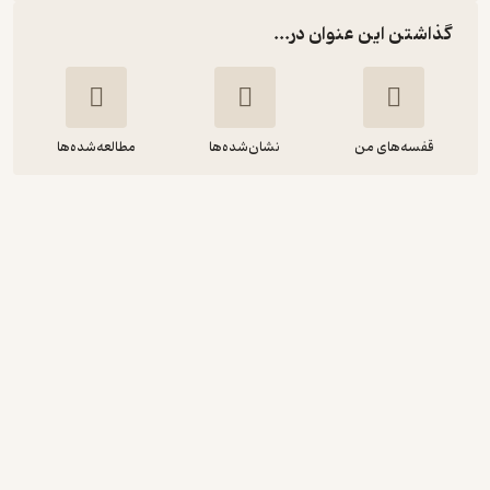
گذاشتن این عنوان در...
قفسه‌های من
نشان‌شده‌ها
مطالعه‌شده‌ها
آموزش عالی در عصر رایانه
محمدرضا نیستانی
یاروین
منتظر امتیاز
331,200
368,000
٪
10
تومان