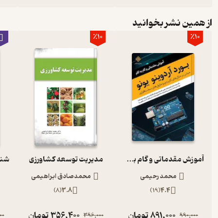
از همین نشر بخوانید
٪10
٪10
آموزش مقدماتی و گام به گام بورد آردوینو یونو
مدیریت توسعه کشاورزی
محمد رحیمی
محمدصادق ابراهیمی
)
8
(
3.8
)
19
(
4.4
891,000
تومان
356,400
تومان
00
396,000
990,000