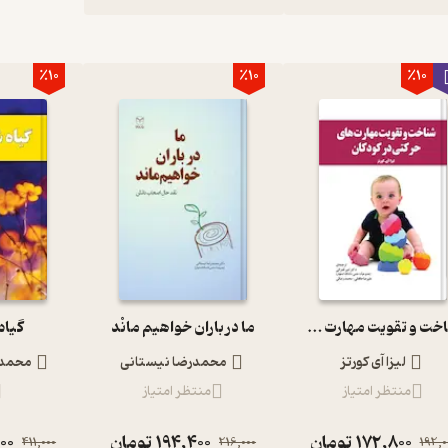
٪10
٪10
٪10
شناخت و تقویت مهارت­ های حرکتی در کودکان
ما در باران خواهیم مانْد
گیاه
لیزا آی کورتز
محمدرضا نیستانی
محمدح
منتظر امتیاز
منتظر امتیاز
172,800
تومان
194,400
تومان
00
411,000
216,000
192,0