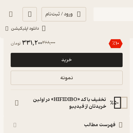
ورود / ثبت‌نام
دانلود اپلیکیشن
منتظر امتیاز
331,200
368,000
٪
10
تومان
خرید
نمونه
تخفیف با کد «HIFIDIBO» در اولین
%
50
خریدتان از فیدیبو
فهرست مطالب