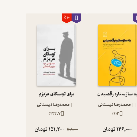
٪10
ه ساز ستاره رقصیدن
برای توسکای عزیزم
محمدرضا نیستانی
محمدرضا نیستانی
)
3
(
2.7
)
1
(
2
146,000
تومان
151,200
تومان
168,000