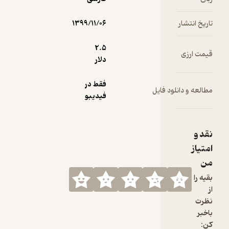
۱۳۹۹/۱۱/۰۶
2.۵
دلار
فقط در
فیدیبو