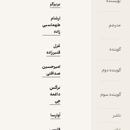
بریزکر
دریافت از
نمونه
فیدی‌پلاس!
ارشام
طهماسبی
زاده
غزل
قنبرزاده
امیرحسین
صداقتی
نرگس
داغمه
چی
آوارسا
فارسی