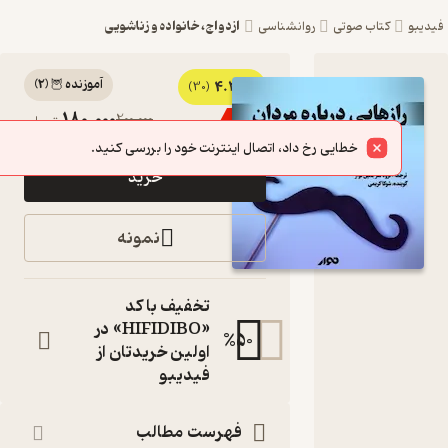
ازدواج، خانواده و زناشویی
و
کتاب صوتی
روانشناسی
آموزنده 🦉
(
2
)
4.3
کتاب
(30)
180,000
200,000
٪
10
تومان
صوتی
خطایی رخ داد، اتصال اینترنت خود را بررسی کنید.
رازهایی
خرید
درباره
مردان، که
نمونه
هر زنی باید
بداند اثر
تخفیف با کد
باربارا دی
«HIFIDIBO» در
%
50
اولین خریدتان از
آنجلیس
فیدیبو
کتاب
صوتی
فهرست مطالب
نویسنده
: