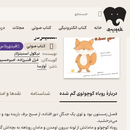
داستان
فیدیبو
کتاب صوتی
کودک
کتاب صوتی روباه کوچولو
خانه
کتاب الکترونیکی
کتاب صوتی
مجلات
درس
اسنیتزلار
کتاب صوتی
فیدی‌پلاس
نیکول اسنیتزلار
نویسنده
:
غزل قنبرزاده
،
امیرحسین
گویندگان
:
آوارسا
ناشر
:
دربارۀ روباه کوچولوی گم شده
شناسنامه
نقدها و امتی
فصل زمستون بود و توی یک جنگلِ دور افتاده، از صبح برف باریده بود و ح