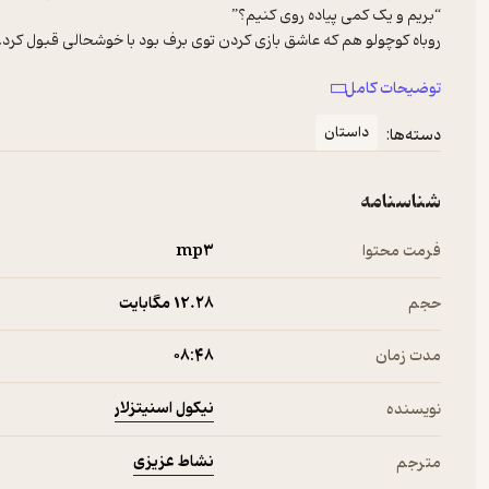
توضیحات کامل
داستان
دسته‌ها:
اون به هر طرف که نگاه می‌کرد نمی‌تونست مادرش رو پیدا کنه…
شناسنامه
فرمت محتوا
mp۳
حجم
12.۲۸ مگابایت
مدت زمان
۰۸:۴۸
نیکول اسنیتزلار
نویسنده
نشاط عزیزی
مترجم