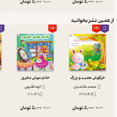
5,000
تومان
5,000
تومان
10,000
10,000
از همین نشر بخوانید
٪50
٪50
خرگوش عجیب و بزرگ
خانم موش مغرور
محمد طالشیان
الهه فقیهی
)
210
(
3.1
)
365
(
4.4
5,000
تومان
5,000
تومان
10,000
10,000