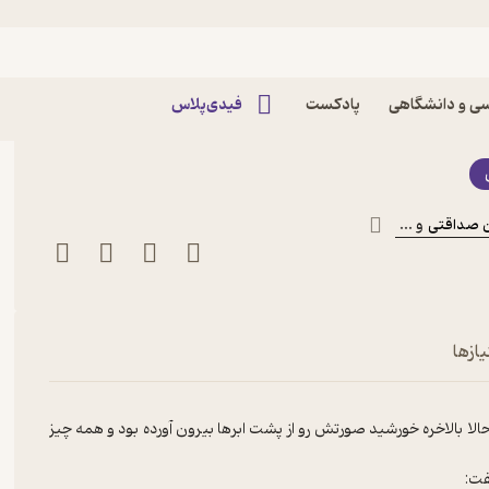
ی گم شده اثر نیکول
ی و دانشگاهی
پادکست
فیدی‌پلاس
 صداقتی
و ...
ازها
الا بالاخره خورشید صورتش رو از پشت ابرها بیرون آورده بود و همه چیز