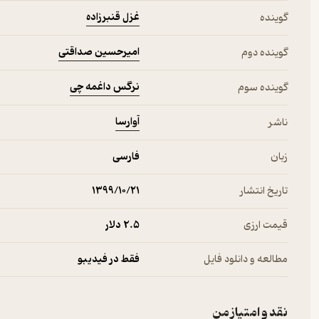
غزل قنبرزاده
گوینده
امیرحسین صداقتی
گوینده دوم
نرگس داغمه چی
گوینده سوم
آوارسا
ناشر
زبان
فارسی
تاریخ انتشار
۱۳۹۹/۱۰/۲۱
قیمت ارزی
2.۵ دلار
مطالعه و دانلود فایل
فقط در فیدیبو
نقد و امتیاز من