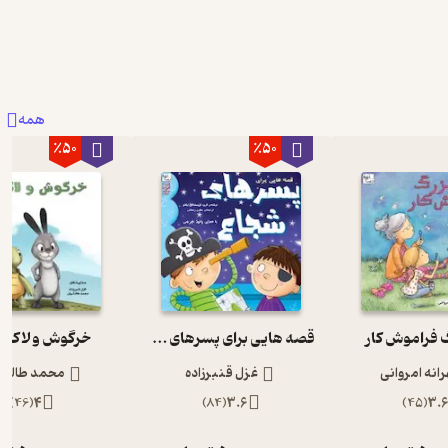
همه
٪50
٪50
 فراموش کار
قصه هایی برای پسرهای شجاع
خرگوش و لاک 
انه امروانی
غزل قنبرزاده
محمد طالش
)
46
(
4
)
84
(
3.6
)
45
(
3.