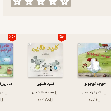
٪50
٪50
جوجه کوچولو
کلید طلایی
مادربزرگ
یاشار ابراهیمی
محمد طالشیان
مهر
6
)
36
(
3.8
)
55
(
4