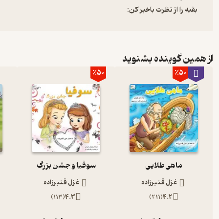
بقیه را از نظرت باخبر کن:
از همین گوینده بشنوید
٪50
٪50
ماهی طلایی
سوفیا و جشن بزرگ
غزل قنبرزاده
غزل قنبرزاده
)
113
(
4.3
)
211
(
4.2