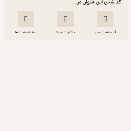
گذاشتن این عنوان در...
قفسه‌های من
نشان‌شده‌ها
مطالعه‌شده‌ها
روباه کوچولوی گم شده
نیکول اسنیتزلار
غزل قنبرزاده
آوارسا
منتظر امتیاز
5,000
10,000
٪
50
تومان
دریافت از فیدی‌پلاس!
نمونه