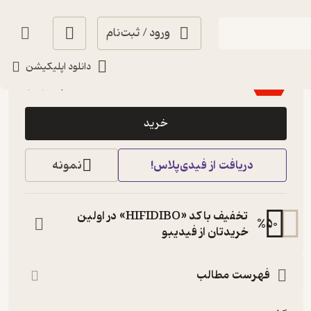
ورود / ثبت‌نام
منتظر امتیاز
دانلود اپلیکیشن
5,000
10,000
٪
50
تومان
خرید
دریافت از فیدی‌پلاس!
نمونه
تخفیف با کد «HIFIDIBO» در اولین
%
50
خریدتان از فیدیبو
فهرست مطالب