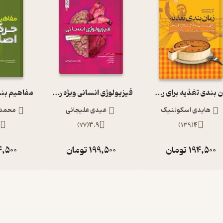
زمان بندی تغذیه برای رسیدن به اوج عملکرد ورزشی
فیزیولوژی انسانی ویژه رشته های تربیت بدنی و علوم ورزشی
هایدی اسکولنیک
عیدی علیجانی
محمدح
3
)
77
(
3.9
)
139
(
4
194,500
تومان
199,500
تومان
4,500