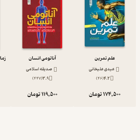
علم تمرین
آناتومی انسان
عیدی علیخانی
صدیقه اسلامی
)
447
(
3.9
)
46
(
4.2
174,500
تومان
119,500
تومان