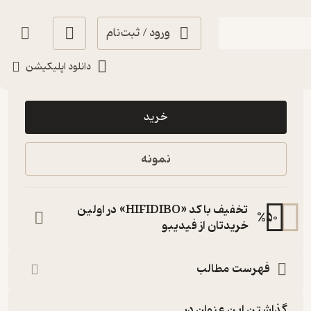
ورود / ثبت‌نام
دانلود اپلیکیشن
89,500
5
(2)
تومان
خرید
نمونه
تخفیف با کد «HIFIDIBO» در اولین
%
50
خریدتان از فیدیبو
فهرست مطالب
گذاشتن این عنوان در...