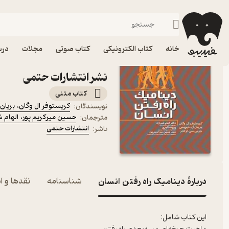
تربیت بدنی و علوم ورزشی
فیدیبو
کتاب درسی، کتاب کمک درسی
دانشگاهی
خانه
کتاب الکترونیکی
کتاب صوتی
مجلات
درس
کتاب دینامیک راه رفتن انس
نشر انتشارات حتمی
کتاب متنی
کریستوفر ال وگان
،
بریان
نویسندگان
:
حسین میرکریم پور
،
الهام ش
مترجمان
:
انتشارات حتمی
ناشر
:
دربارۀ دینامیک راه رفتن انسان
شناسنامه
نقدها و ام