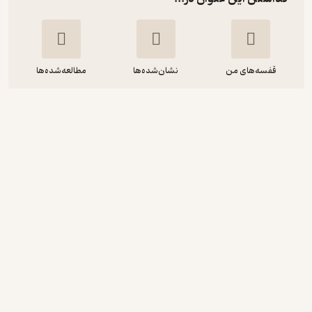
قفسه‌های من
نشان‌شده‌ها
مطالعه‌شده‌ها
دینامیک راه رفتن انسان
کریستوفر ال وگان
حسین میرکریم پور
انتشارات حتمی
89,500
5
(2)
تومان
نمونه