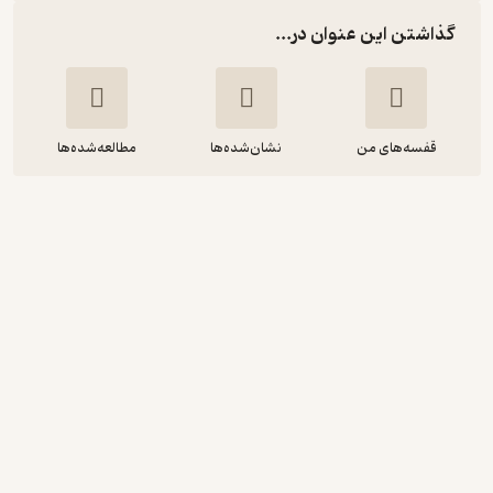
گذاشتن این عنوان در...
قفسه‌های من
نشان‌شده‌ها
مطالعه‌شده‌ها
کوتوله را بیاورید
المور لئونارد
محمدرضا شکاری
نشر چشمه
حال‌خوب‌کن ✨
(
1
)
4.3
(6)
102,600
171,000
٪
40
تومان