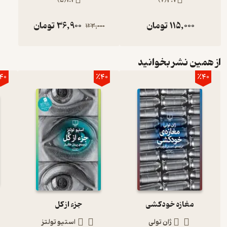
)
5
(
1.2
)
7
(
4.7
115,000
تومان
36,900
تومان
123,000
از همین نشر بخوانید
40
٪40
٪40
مغازه خودکشی
جزء از کل
ژان تولی
استیو تولتز