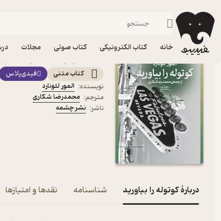
طنز
فیدیبو
کتاب الکترونیکی
داستان و رمان
داستان و رمان خارجی
خانه
کتاب الکترونیکی
کتاب صوتی
مجلات
درس
کتاب کوتوله را بیاورید اثر
کتاب متنی
فیدی‌پلاس
المور لئونارد
نویسنده
:
محمدرضا شکاری
مترجم
:
نشر چشمه
ناشر
:
دربارۀ کوتوله را بیاورید
شناسنامه
نقدها و امتیازها