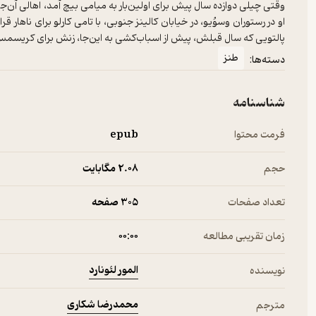
وقتی چیلی دوازده سال پیش برای اولین‌بار به میامی بیچ آمد، اهالی آن‌جا ی
او در رستوران وسوُیو، در خیابان کالینز جنوبی، با تامی کارلو برای ناهار 
پالتویی که سال قبلش، پیش از اسباب‌کشی به این‌جا، زنش برای کریسمس ب
طنز
دسته‌ها:
شناسنامه
فرمت محتوا
epub
حجم
2.۰۸ مگابایت
تعداد صفحات
305 صفحه
زمان تقریبی مطالعه
۰۰:۰۰
المور لئونارد
نویسنده
محمدرضا شکاری
مترجم