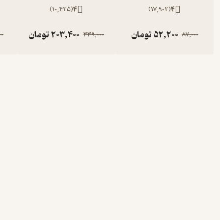
)
10,425
(
4
)
17,902
(
4
52,200
تومان
203,400
تومان
00
339,000
87,000