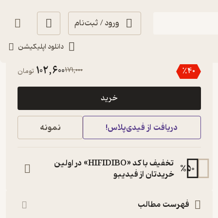
ورود / ثبت‌نام
دانلود اپلیکیشن
حال‌خوب‌کن ✨
(
1
)
4.3
(6)
102,600
171,000
٪
40
تومان
خرید
دریافت از فیدی‌پلاس!
نمونه
تخفیف با کد «HIFIDIBO» در اولین
%
50
خریدتان از فیدیبو
فهرست مطالب