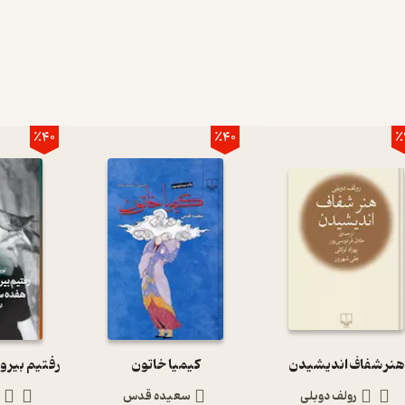
٪40
٪40
٪
هنر شفاف اندیشیدن
کیمیا خاتون
رولف دوبلی
سعیده قدس