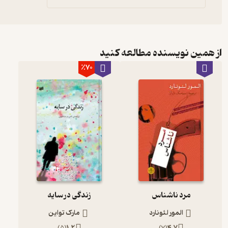
از همین نویسنده مطالعه کنید
٪70
مرد ناشناس
زندگی در سایه
المور لئونارد
مارک تواین