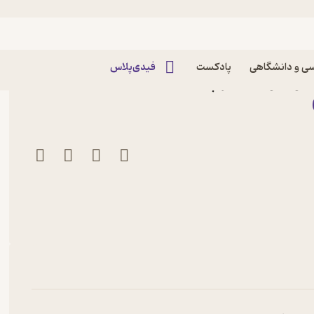
ی و دانشگاهی
پادکست
فیدی‌پلاس
 المور لئونارد نشر چشمه