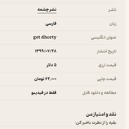
نشر چشمه
ناشر
زبان
فارسی
عنوان انگلیسی
get dhorty
تاریخ انتشار
۱۳۹۹/۰۷/۲۸
قیمت ارزی
5 دلار
قیمت چاپی
62,000 تومان
مطالعه و دانلود فایل
فقط در فیدیبو
نقد و امتیاز من
بقیه را از نظرت باخبر کن: