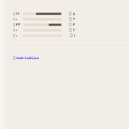
66 ٪
5
0 ٪
4
33 ٪
3
0 ٪
2
0 ٪
1
مشاهده همه