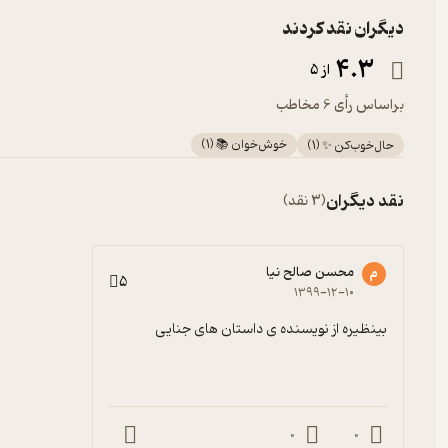
دیگران نقد کردند
4.3
از 5
براساس رأی 6 مخاطب
خوش‌خوان 📚
(
1
)
حال‌خوب‌کن ✨
(
1
)
نقد دیگران
(3 نقد)
محسن صالح نیا
م
5
۱۳۹۹-۱۲-۱۰
بینظیره از نویسنده ی داستان های جنایی
0
0