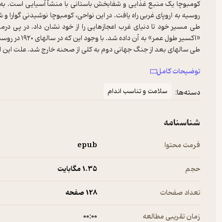
کومبوچا یک منبع غذایی و شفابخش باستانی با منشأ آسیایی است. به ی
روسیه به اروپای غربی راه یافت. در این نواحی، کومبوچا نوشیدنی گوارا و
طی مسیر خود تا دنیای غرب اعجازهایی را از خود نشان داد. در پی درم
«اکسیر طول عم
توضیحات کامل
نوشیدنی معجزه‌گر شناخته شد. تحقیقات بر روی تأثیرات آن، به طور عم
سلامت و تناسب اندام
دسته‌ها:
در جوامع امروزی که غذاهای استرلیزه و هموژنیزه و نگهداری شده فراوا
گوارش غذا کمک می‌کند، می‌تواند کار فوق‌العاده‌ای انجام دهد. اکثر 
شناسنامه
نه کومبوچا و نه هیچ یک از محصولات دارویی طبیعی، داروی همه دردها
جسم و روح و عواطف انسان. وقتی یک بیماری معالجه می‌شود، برای ای
فرمت محتوا
epub
یکی از مواردی که درباره کومبوچا ادعا می‌شود، تقویت سیستم ایمنی ب
حجم
1.۳۵ مگابایت
این که کومبوچا روزبروز هواداران بیشتری پیدا کرده و به عنوان ممد حی
تعداد صفحات
128 صفحه
شربت حیاتبخش و گوارایی تولید می‌کند که در خانه و توسط تمام افراد خ
دوستی به دوست دیگر و از نسلی به نسل دیگر منتقل می‌شود. شما مراق
زمان تقریبی مطالعه
۰۰:۰۰