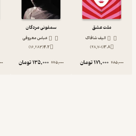
ملت عشق
سمفونی مردگان
الیف شافاک
عباس معروفی
)
16,283
(
4.2
)
48,701
(
3.8
171,000
تومان
135,000
تومان
00
225,000
285,000