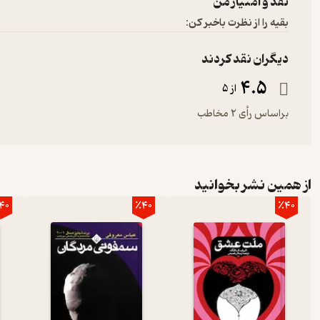
نقد و امتیاز من
بقیه را از نظرت باخبر کن:
دیگران نقد کردند
4.5
از 5
براساس رأی 2 مخاطب
از همین نشر بخوانید
40
٪40
٪40