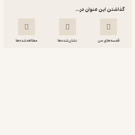
گذاشتن این عنوان در...
قفسه‌های من
نشان‌شده‌ها
مطالعه‌شده‌ها
کومبوچا
هرالد و تیتز
سوسن ملکی
گروه انتشاراتی ققنوس
4.5
(2)
58,500
97,500
٪
40
تومان