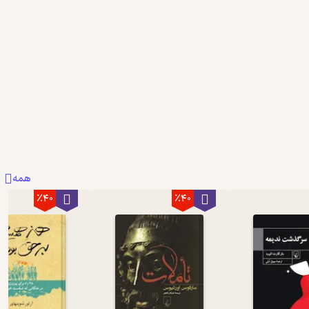
همه
٪40
٪40