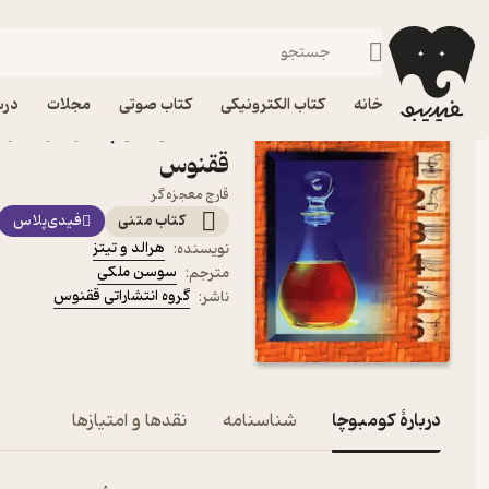
سلامت و تناسب اندام
فیدیبو
کتاب الکترونیکی
سبک زندگی
خانه
کتاب الکترونیکی
کتاب صوتی
مجلات
درس
کتاب کومبوچا اثر هرالد و ت
ققنوس
قارچ معجزه گر
کتاب متنی
فیدی‌پلاس
هرالد و تیتز
نویسنده
:
سوسن ملکی
مترجم
:
گروه انتشاراتی ققنوس
ناشر
:
دربارۀ کومبوچا
شناسنامه
نقدها و امتیازها