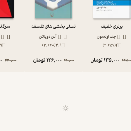
برتری خفیف
تسلی بخشی های فلسفه
سرگذش
جف اولسون
آلن دوباتن
9
)
3,228
(
3.9
)
2,257
(
4
135,000
تومان
126,000
تومان
00
330,000
210,000
225,0