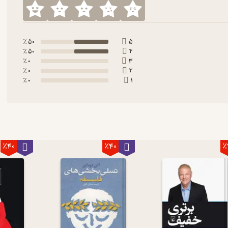
50 ٪
5
50 ٪
4
0 ٪
3
0 ٪
2
0 ٪
1
٪40
٪40
٪