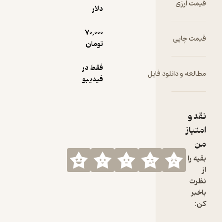
دلار
70,000
تومان
فقط در
ود فایل
فیدیبو