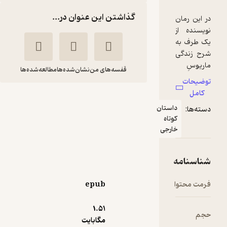
گذاشتن این عنوان در...
قفسه‌های من
نشان‌شده‌ها
مطالعه‌شده‌ها
زهر و سه داستان کوتاه
استان
آلِکساندِر
اردشیر
تاه
شِلان
اسفندیاری
ارجی
مهراندیش
152,500
منتظر امتیاز
تومان
epub
1.۵۱
مگابایت