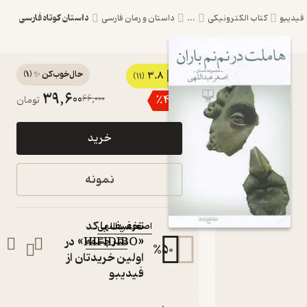
داستان کوتاه فارسی
کتاب الکترونیکی
...
داستان و رمان فارسی
حال‌خوب‌کن ✨
(
1
)
3.8
کتاب هاملت
(11)
39,600
66,000
٪
40
تومان
در نم نم باران
اثر
خرید
اصغرعبداللهی
نشر چشمه
نمونه
کتاب متنی
نویسنده
:
تخفیف با کد
اصغرعبداللهی
«HIFIDIBO» در
نشر چشمه
ناشر
:
%
50
اولین خریدتان از
فیدیبو
بارۀ هاملت در نم نم باران
شناسنامه
نقدها و امتیازها