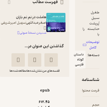
فهرست مطالب
رل
هاملت در نم نم باران
یل
اصغرعبداللهی
سهیل امیرشریفی
رپشت
ا‌بسته را
شنیدن نسخۀ صوتی
گشتانش
ضیحات
نه کرد.
گذاشتن این عنوان در...
کامل
ن از جیبِ
داستان
ته‌ها:
یفُرم
کوتاه
به‌ی
فارسی
بی
قفسه‌های من
نشان‌شده‌ها
مطالعه‌شده‌ها
گارهای
ت‌پیچ
اسنامه
یاشده‌ا
هاملت در نم نم باران
ا درآورد.
مت محتوا
epub
اصغرعبداللهی
انبر زغالی
 منقل
612.۴۵
نشر چشمه
م
داشت،