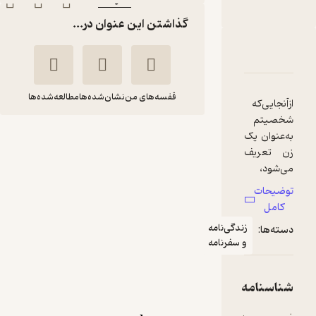
ناشر
:
گذاشتن این عنوان در...
دربارۀ دارودسته گرگ ها
شناسنامه
نقدها و امتیازها
قفسه‌های من
نشان‌شده‌ها
مطالعه‌شده‌ها
ازآنجایی‌که
شخصیتم
به‌عنوان یک
دارودسته گرگ ها
زن تعریف
ابی اومباک
احسان حمیدی
می‌شود،
کتاب حاضر
توضیحات
نشر مات
از دیدگاه یک
کامل
زن نوشته
زندگی‌نامه
دسته‌ها:
شده است؛
25,000
3
(4)
تومان
و سفرنامه
اگرچه
تئوری‌های
رهبری،
شناسنامه
جهان‌شمول‌