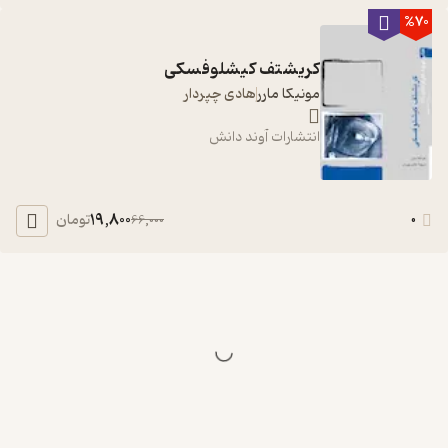
%70
کریشتف کیشلوفسکی
مونیکا مارر
هادی چپردار
انتشارات آوند دانش
19,800
0
تومان
66,000