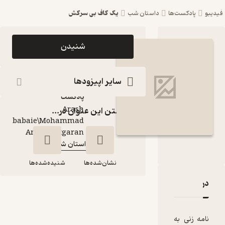
یک کاف بی سرکش
ست‌ها
داستان شب
اپیزود یک کاف بی
شنیدن
سرکش پادکست
داستان شب
سایر اپیزودها
پادکست‌
Arash
گذاشتن این عنوان در...
babaie\Mohammad
گوینده
:
Amin Chitgaran
داستان شب
کانال
:
نشان‌شده‌ها
شنیده‌شده‌ها
 یک کاف بی سرکش
قدها و امتیازها
یک کاف بی سرکش
 به