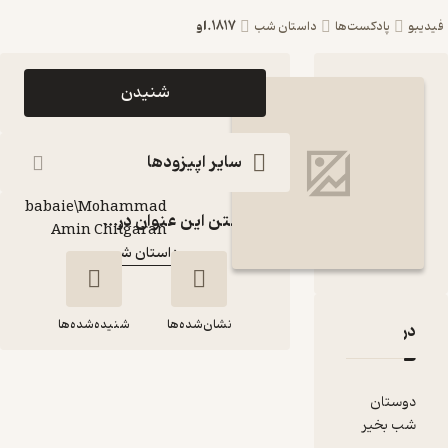
1817.او
ست‌ها
داستان شب
اپیزود 1817.او
شنیدن
پادکست داستان شب
پادکست‌
سایر اپیزودها
Arash
babaie\Mohammad
گوینده
:
گذاشتن این عنوان در...
Amin Chitgaran
داستان شب
کانال
:
نشان‌شده‌ها
شنیده‌شده‌ها
قدها و امتیازها
1817.او