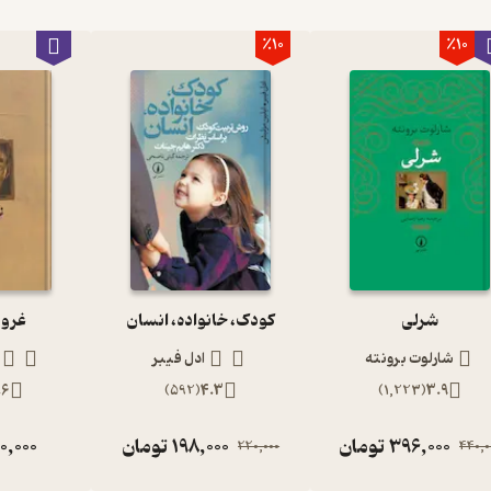
٪10
٪10
شرلی
کودک، خانواده، انسان
غرور
شارلوت برونته
ادل فیبر
.6
)
592
(
4.3
)
1,223
(
3.9
396,000
تومان
198,000
تومان
0,000
220,000
440,0