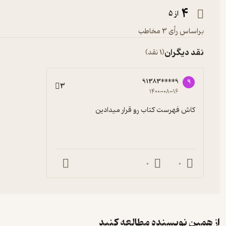
4
از 5
براساس رأی 3 مخاطب
نقد دیگران
(1 نقد)
91383****9
9
3
۱۴۰۰-۰۸-۱۶
کاش فهرست کتاب رو قرار میدادین
0
0
از همین نویسنده مطالعه کنید