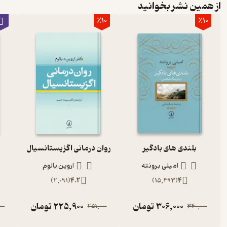
از همین نشر بخوانید
٪10
٪10
بلندی های بادگیر
روان درمانی اگزیستانسیال
امیلی برونته
اروین یالوم
)
2,091
(
4.2
)
15,493
(
4
306,000
تومان
225,900
تومان
00
251,000
340,000