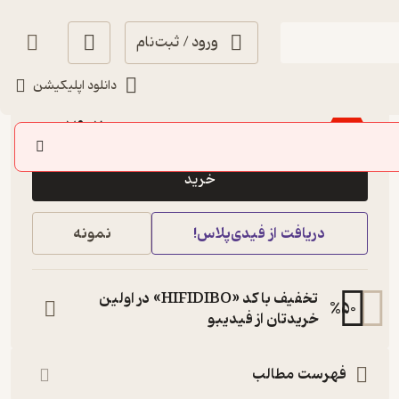
ورود / ثبت‌نام
دانلود اپلیکیشن
4
(3)
79,200
88,000
٪
10
تومان
خرید
دریافت از فیدی‌پلاس!
نمونه
تخفیف با کد «HIFIDIBO» در اولین
%
50
خریدتان از فیدیبو
فهرست مطالب