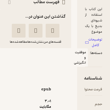
فهرست مطالب
گذاشتن این عنوان در...
قفسه‌های من
نشان‌شده‌ها
مطالعه‌شده‌ها
وفقیت
روش های ساده برای
داشتن دختری
نگیزشی
توانمند
پرمود باترا
زهرا منصوری
انتشارات آوین
epub
5
3.۰۱
(1)
مگابایت
16,200
18,000
٪
10
تومان