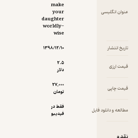
make
سی
your
daughter
worldly-
wise
۱۳۹۸/۱۲/۱۰
2.۵
دلار
27,000
تومان
فقط در
ود فایل
فیدیبو