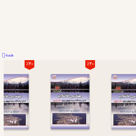
همه
٪20
٪20