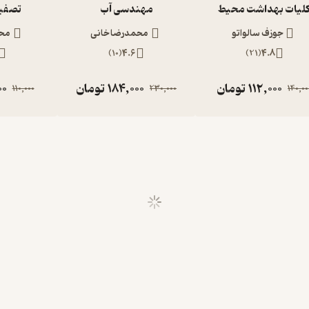
لیات بهداشت محیط
مهندسی آب
تصفیه
جوزف سالواتو
محمدرضا خانی
محم
)
10
(
4.6
)
21
(
4.8
112,000
تومان
184,000
تومان
00
110,000
230,000
140,00