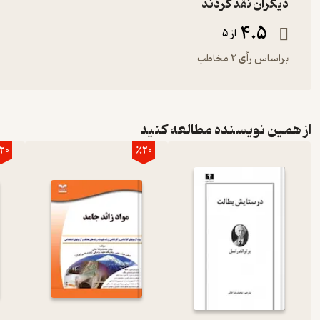
دیگران نقد کردند
4.5
از 5
براساس رأی 2 مخاطب
از همین نویسنده مطالعه کنید
20
٪20