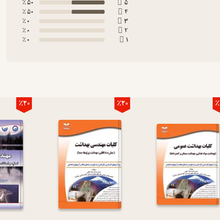
50 ٪
5
50 ٪
4
0 ٪
3
0 ٪
2
0 ٪
1
٪20
٪20
٪