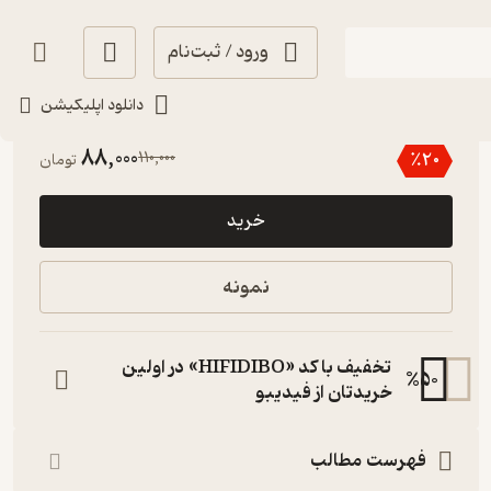
ورود / ثبت‌نام
دانلود اپلیکیشن
4.5
(2)
88,000
110,000
٪
20
تومان
خرید
نمونه
تخفیف با کد «HIFIDIBO» در اولین
%
50
خریدتان از فیدیبو
فهرست مطالب