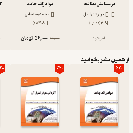
در ستایش بطالت
مواد زائد جامد
ک
برتراند راسل
محمدرضا خانی
)
11
(
3.8
)
1,421
(
3.8
56,000
تومان
ناموجود
0
70,000
از همین نشر بخوانید
20
٪20
٪20