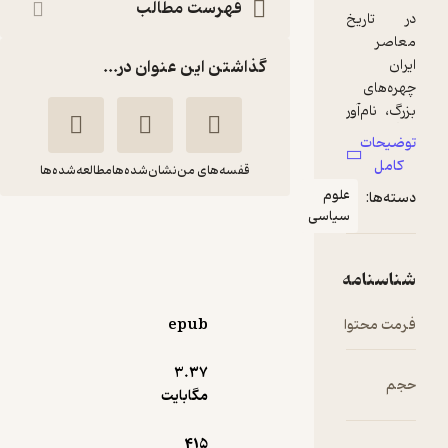
فهرست مطالب
گذاشتن این عنوان در...
قفسه‌های من
نشان‌شده‌ها
مطالعه‌شده‌ها
لوم
یاسی
نواندیشان ایرانی
علی محمودی
نشر نی
epub
3.۳۷
5
(1)
مگابایت
111,600
124,000
٪
10
تومان
415