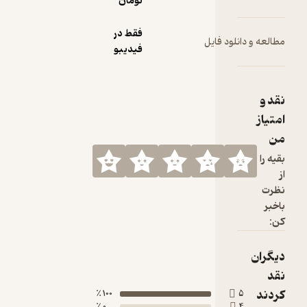
تومان
فقط در
ود فایل
فیدیبو
100 ٪
0 ٪