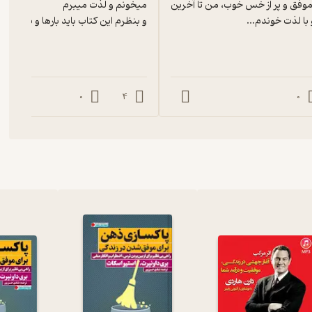
داستان افراد موفق و پر از خس خوب، من تا آخرین 
ا لذت خوندم...
و بنظرم این کتاب باید بارها و بارها خو
کاوه صدقی در20 خرداد سال 1360 در تهران متولد شد. او برای اولین بار در سن 9 سالگی کفش‌های اسکیت خود را به پا کرد و اسکیت سواری را در
شتر شد و تصمیم گرفت اسکیت را به شکل تخصصی ادامه دهد. صدقی ابتدا
ال‌ها فعالیت خود در این رشته مسابقات داخلی و برون مرزی بسیاری
یم ملی اسکیت را نیز در کارنامه‌ی ورزشی خود دارد.
0
4
0
های تاسیس باشگاه خصوصی اسکیت در سال 1378 به ذهن او خطور کرد. او به همراه هم‌بازی و دوست دوران کودکی خود تصمیم
یت تاسیس کند. سال‌ها طول کشید تا باشگاه انقلاب به شهرت کنونی
ت کسب و کار خود را در کتاب «سفر به ثمر» به نگارش درآورده است. کاوه
به نتیجه مورد نظر رسید اما درصورتیکه هدف و اراده‌ی قوی پشت آن
ه‌ای کم و عطش موفقیت بزرگ‌ترین مزیت رقابتی شما می‌شود؟» است.
 می‌داند و خواندن آن را به همه پیشنهاد می‌کند. صدقی کتاب «قدرت
قدرت بی‌پولی هدف کاوه صدقی را از این کار خواهید فهمید