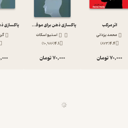
اثر مرکب
پاکسازی ذهن برای موفق شدن در زندگی
نیا آمد. او نویسنده، کارآفرین، سخنران انگیزشی و یک شخصیت تلویزیونی است. دیموند جان کار
محمد یزدانی
استیو اسکات
گرو
 و اراده‌ی قوی او باعث شد زندگی پر فراز و نشیبی را پشت سر بگذارد. او اولین کسب و کار
خود را با فروش تی‌شرت‌های خانگی در سطح شهر آغاز کرد. او اکنون یکی از ثرونتمندترین افراد آمریکاست و ثروت او را حدود 300 میلیون دلار
)
10,986
(
4.1
)
873
(
4.4
70,000
تومان
70,000
تومان
,000
: در سال ۱۹۸۲ بیش از شصت درصد کسانی که در فهرست چهارصدنفره‌ی ثروتمندان آمریکایی قرار داشتند. در
د از افراد این فهرست، خانواده‌هایی ثروتمند داشتند. امروز، نقطه ی
ل به آن ها نیست. با یک حساب سرانگشتی متوجه می‌شوید شصت وهشت
عصر حاضر به هر طریقی که کارشان را شروع کرده باشند. بیش‌تراز هر زمان
 یعنی هميشه فرصت‌های مناسبی وجود دارند. فقط باید بدانید کجا و