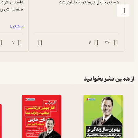
هستن با بیل فروختن میلیاردر شد
صفحه اش رو ب
بیشتر
پارک ملت تهران یاد گرفت. اما با گذر زمان علاقه‌اش به این ورزش بی
به عضویت تیم پارک ملت درآمد پس از آن به تیم اتکا پیوست. او طی س
شرکت کرد و توانست عناوین زیادی را کسب کرد. صدقی سابقه‌ی عضویت در ت
7
4
35
اولین جرقه‌
گرفت در محل باشگاه انقلاب یک زمین اسکیت برای بازی و آموزش اسک
برسد و کسب و کار آنها رونق بگیرد. او شرح ماجراها و فراز و نشیب مدیری
از همین نشر بخوانید
صدقی معتقد است با حتی با شرایط مالی نه چندان مناسب هم می‌توان 
باشد.
کاوه صدقی مترجم کتاب « قدرت بی‌پولی: چگونه جیب‌های خالی، بودج
نوشته‌ی «دیموند جان» است. او این کتاب را دنباله‌ای بر کتاب خودش
بی‌پولی» را به تیم ملی اسکی هاکی تقدیم کرده است. با مطالعه‌ی کتاب 