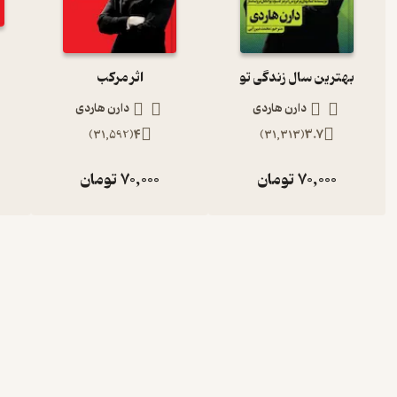
دیموند جان رهبر کارآفرینان دنیا
‫بهترین سال زندگی تو
اثر مرکب
دیموند جان در 23 فوریه سال 1969در آمریکا به د
دارن هاردی
دارن هاردی
کردن را خیلی زود و از سن 10 سالگی آغاز کرد. ذهن خلاق
)
31,592
(
4
)
31,313
(
3.7
ارزیابی کرده‌اند. او مالک شرکت FUBU و سرمایه گذار برنامه‌ی تلویزیونی Shark Tank است.
70,000
تومان
70,000
تومان
در بخشی از کتاب قدرت بی‌پولی می‌خوانیم
یک واقعیت درباره‌ی قدرت بی پولی
خانواده های متمول بزرگ شده بودند؛ سی سال بعد از آن، فقط سی ودو درص
اشتراک بین ثروتمندترین خانواده ها و افرا، در به ارث رسیدن پو
درصد از ثروتمندترین افراد از صفر شروع کرده‌اند. این یعنی کارآفرینان 
دیگری در گذشته, فرصت‌های بزرگ‌تر و ماجراهای غنی تری دارند. اين
چگونه دنبال‌شان بگردید.