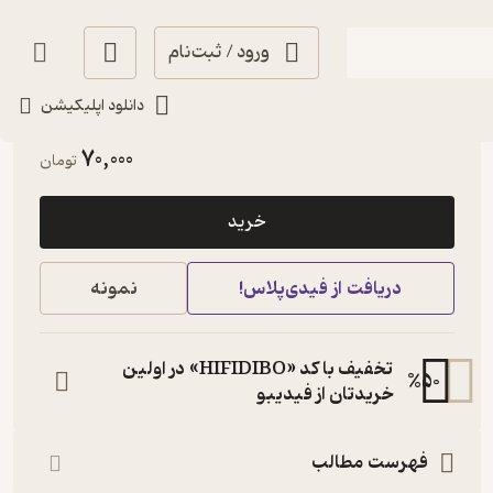
ورود / ثبت‌نام
دانلود اپلیکیشن
آموزنده 🦉
(
3
)
4.2
(113)
70,000
تومان
خرید
دریافت از فیدی‌پلاس!
نمونه
تخفیف با کد «HIFIDIBO» در اولین
%
50
خریدتان از فیدیبو
فهرست مطالب