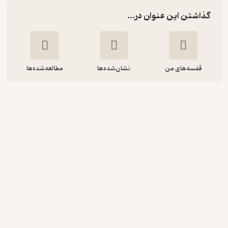
گذاشتن این عنوان در...
قفسه‌های من
نشان‌شده‌ها
مطالعه‌شده‌ها
قدرت بی پولی
دیموند جان
کاوه صدقی
انتشارات نگاه نوین
آموزنده 🦉
(
3
)
4.2
(113)
70,000
تومان