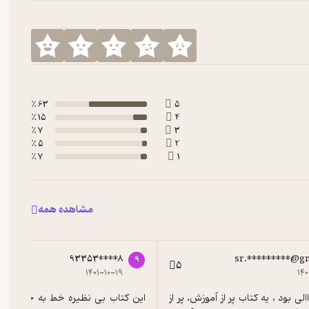
63 ٪
5
15 ٪
4
7 ٪
3
5 ٪
2
7 ٪
1
مشاهده همه
93353****8
sr.*********@g
9
5
۱۴۰۱-۱۰-۱۹
۱۴
رمان اسکیت و اسکیت هاکی است. مهم‌ترین ویژگی کاوه صدقی روحیه و
ا عشق و امید بسیار توانست به رویای خود جامه‌ی عمل بپوشاند. اما این
از نظر من عاااالی بود ، یه کتاب پر از آموزش، پر از 