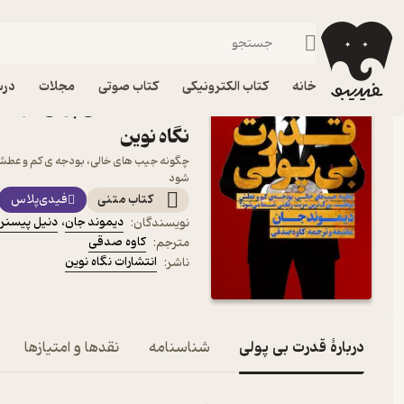
کارآفرینی و کسب‌وکار
فیدیبو
کتاب الکترونیکی
مدیریت و بازاریابی
خانه
کتاب الکترونیکی
کتاب صوتی
مجلات
درس
کتاب قدرت بی پولی اثر دی
نگاه نوین
چگونه جیب های خالی، بودجه ی کم و عطش
شود
کتاب متنی
فیدی‌پلاس
دیموند جان
،
دنیل پیسنر
نویسندگان
:
کاوه صدقی
مترجم
:
انتشارات نگاه نوین
ناشر
:
دربارۀ قدرت بی پولی
شناسنامه
نقدها و امتیازها