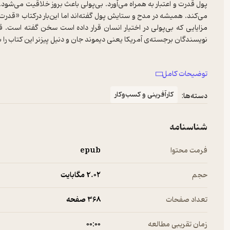
پول قدرت و اعتبار به همراه می‌آورد. بی‌پولی باعث بروز خلاقیت می‌شو
می‌کند. همیشه در مدح و ستایش پول گفته‌اند اما این‌بار درکتاب «قدرت بی
مزایایی که بی‌پولی در اختیار انسان قرار داده است سخن گفته است. ق
نویسندگان برجسته‌ی آمریکا یعنی دیموند جان و دنیل پیزنر این کتاب را به 
توضیحات کامل
کارآفرینی و کسب‌وکار
دسته‌ها:
درباره‌ی کتاب قدرت بی پولی
شناسنامه
لیست ثروتمندترین افراد دنیا پر از انسان‌هایی است که ثروت خود را از طر
فرمت محتوا
epub
ادامه افرادی هستند که موفقیت‌ در کسب و کارشان را وامدار سرمایه‌ی اول
گروه هم حرفی برای گفتن ندارد. دیموند جان در کتاب خود، قدرت نهفته در 
حجم
2.۰۲ مگابایت
است که بی‌پولی فقط ذهنیت است و ارتباطی با دارایی‌ و ثروت انسان ند
نظریه‌های خود را با مثال‌های واقعی توضیح می‌دهد.
تعداد صفحات
368 صفحه
زمان تقریبی مطالعه
۰۰:۰۰
مخاطب اصلی دیموند جان در کتاب قدرت بی‌پولی افرادی است که دچار مح