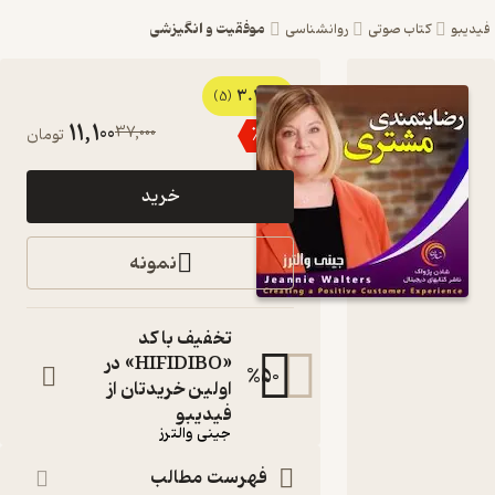
موفقیت و انگیزشی
یبو
کتاب صوتی
روانشناسی
3.2
کتاب
(5)
11,100
37,000
٪
70
تومان
صوتی
رضایت
خرید
مندی
مشتری اثر
نمونه
جینی
والترز
تخفیف با کد
«HIFIDIBO» در
کتاب
%
50
صوتی
اولین خریدتان از
نویسنده
:
فیدیبو
جینی والترز
گوینده
:
فهرست مطالب
پانته آ یزدی