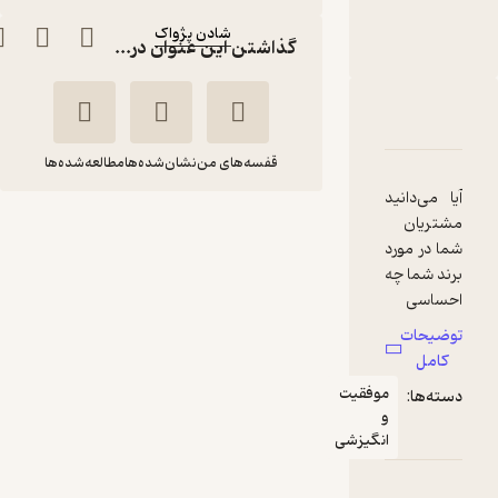
ناشر
:
شادن پژواک
گذاشتن این عنوان در...
دربارۀ رضایت مندی مشتری
شناسنامه
نقدها و امتیازها
قفسه‌های من
نشان‌شده‌ها
مطالعه‌شده‌ها
آیا می‌دانید
رضایت مندی مشتری
مشتریان
شما در مورد
جینی والترز
پانته آ یزدی
برند شما چه
احساسی
شادن پژواک
دارند؟ ارائه
توضیحات
یک تجربه
کامل
3.2
(5)
عالی برای
موفقیت
دسته‌ها:
11,100
مشتری نیاز
37,000
٪
70
تومان
و
به تفکر،
انگیزشی
تاکتیک و
تعامل