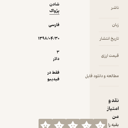
شادن
چگونه یک
ناشر
پژواک
نقشه سفر
مشتری را
زبان
ایجاد کنید تا
فارسی
به شما در
شناسایی
تاریخ انتشار
۱۳۹۸/۰۴/۳۰
نقاط ضعف
و
3
قیمت ارزی
فرآیندهایی
دلار
که نیاز به
بهبود دارند
فقط در
مطالعه و دانلود فایل
کمک کند.
فیدیبو
به علاوه،
وی
راهنمایی‌ها
نقد و
و
امتیاز
استراتژی‌های
من
ی را برای
تنظیم
بقیه را