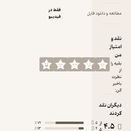
فقط در
ود فایل
فیدیبو
72 ٪
5
13 ٪
4