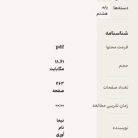
نمونه
پایه
دسته‌ها:
چند
هشتم
جبر و
معادله
شناسنامه
فرمت محتوا
pdf
11.۶۱
حجم
مگابایت
263
تعداد صفحات
صفحه
زمان تقریبی مطالعه
۰۰:۰۰
نیما
نام
نویسنده
آوری