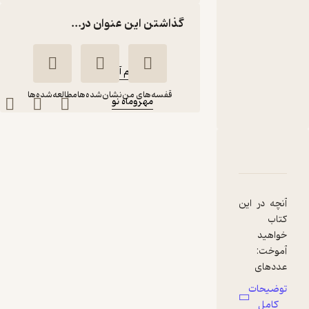
نو
گذاشتن این عنوان در...
کتاب
متنی
نویسنده
:
نیما نام آوری
ناشر
:
قفسه‌های من
نشان‌شده‌ها
مطالعه‌شده‌ها
مهروماه نو
کارآموز ریاضی هشتم
دوره اول متوسطه
دربارۀ کارآموز ریاضی هشتم دوره اول متوسطه
شناسنامه
نقدها و امتیازها
نیما نام آوری
مهروماه نو
آنچه در این
کتاب
خواهید
17,000
3.1
(7)
تومان
عددهای
صحیح و
توضیحات
کامل