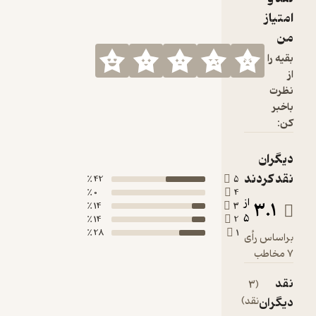
امتیاز
من
بقیه را
از
نظرت
باخبر
کن:
دیگران
نقد کردند
42 ٪
5
0 ٪
4
از
3.1
14 ٪
3
5
14 ٪
2
28 ٪
1
براساس رأی
7 مخاطب
نقد
(3
دیگران
نقد)