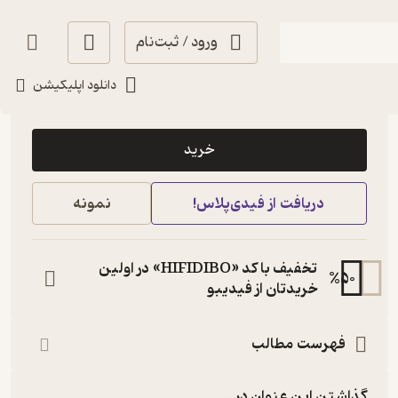
ورود / ثبت‌نام
دانلود اپلیکیشن
42,000
4
(3)
تومان
خرید
دریافت از فیدی‌پلاس!
نمونه
تخفیف با کد «HIFIDIBO» در اولین
%
50
خریدتان از فیدیبو
فهرست مطالب
گذاشتن این عنوان در...