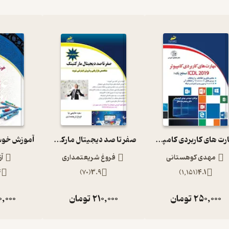
مهارت های کاربردی کامپیوتر2019 ICDL سطح یک
صفر تا صد دیجیتال مارکتینگ
مهدی کوهستانی
فروغ شریعتمداری
آز
4
)
70
(
3.9
)
1,151
(
4.1
250,000
تومان
210,000
تومان
0,000