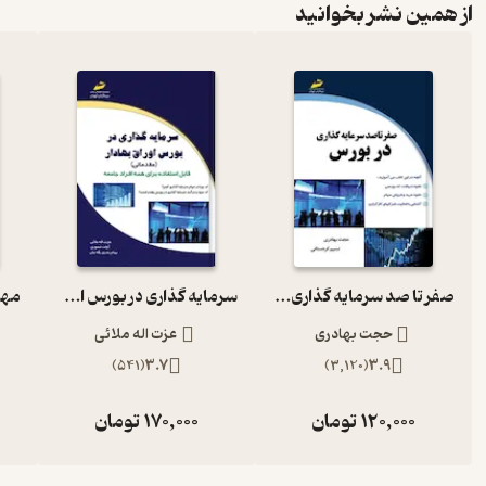
از همین نشر بخوانید
صفر تا صد سرمایه گذاری در بورس
سرمایه گذاری در بورس اوراق بهادار
حجت بهادری
عزت اله ملائی
)
541
(
3.7
)
3,120
(
3.9
120,000
تومان
170,000
تومان