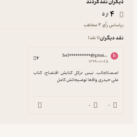
دیگران نقد کردند
4
از 5
براساس رأی 3 مخاطب
نقد دیگران
(1 نقد)
hel**********@gmail.com
h
4
۱۳۹۹-۰۱-۲۵
اصصلاجالب. نیس درکل کتابش افتضاح، کتاب 
علی حیدری واقعا توضیحاتش کامل
0
0