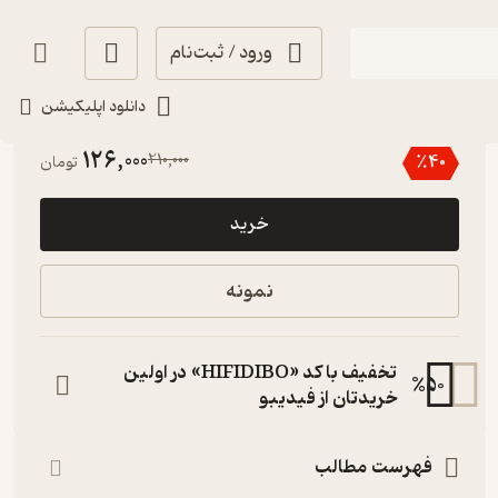
ورود / ثبت‌نام
دانلود اپلیکیشن
4.6
(9)
126,000
210,000
٪
40
تومان
خرید
نمونه
تخفیف با کد «HIFIDIBO» در اولین
%
50
خریدتان از فیدیبو
فهرست مطالب