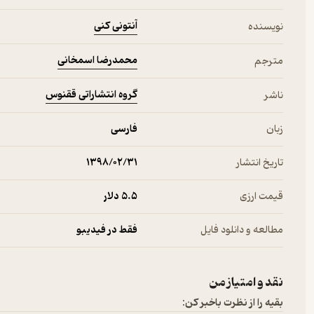
اما فیلسوف در باره واژه‌ها همان‌طور صحبت می‌کند «که ما در مورد مهره
آنتونی کنی
نویسنده
او زمانی که رساله را می‌نوشت، گرچه جملات را بیانگر گزاره‌ها قلمداد نکرد
محمدرضا اسمخانی
مترجم
سنتی بود که از زمانی که ارسطو در در باره تفسیر نوشت: «اصوات گفتاری،
محتوای باورها یا اندیشه‌های آدمی قابلیت بیان شدن در جملات را دارند: ب
گروه انتشاراتی ققنوس
فرهاد با جمله «انقلاب حتمی است» قابل بیان است. برخی بر این باورند که 
ناشر
باشد یا نه ــ به این نکته باز خواهیم گشت ــ روشن است که بخش اعظ
ماهیت اندیشه را هم روشن می‌سازد. فیلسوفِ زبان در آنِ واحد هر د
زبان
فارسی
فلسفه رساله درصدد است آنچه را اندیشیدنی است از طریق نشان دادنِ آن
تاریخ انتشار
۱۳۹۸/۰۲/۳۱
مشخص سازد.
قیمت ارزی
5.۵ دلار
مطالعه و دانلود فایل
فقط در فیدیبو
نقد و امتیاز من
بقیه را از نظرت باخبر کن: