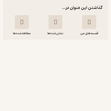
گذاشتن این عنوان در...
قفسه‌های من
نشان‌شده‌ها
مطالعه‌شده‌ها
معماری زبان و ذهن در فلسفه
ویتگنشتاین
آنتونی کنی
محمدرضا اسمخانی
گروه انتشاراتی ققنوس
4.6
(9)
126,000
210,000
٪
40
تومان