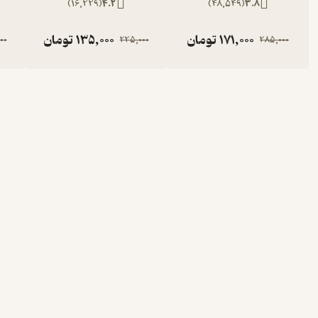
)
16,229
(
4.2
)
48,549
(
3.8
171,000
تومان
135,000
تومان
00
225,000
285,000