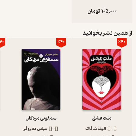
105,000
تومان
از همین نشر بخوانید
40
٪40
٪40
ملت عشق
سمفونی مردگان
الیف شافاک
عباس معروفی