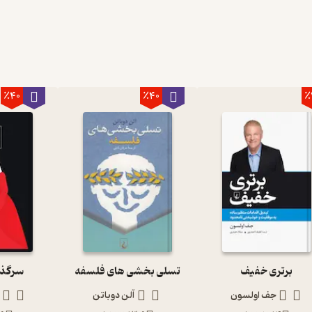
٪40
٪40
٪
برتری خفیف
تسلی بخشی های فلسفه
سرگذش
جف اولسون
آلن دوباتن