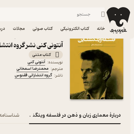
نظریه‌ها و مکاتب فلسفی
فیدیبو
کتاب الکترونیکی
فلسفه و عرفان
خانه
کتاب الکترونیکی
کتاب صوتی
مجلات
درس
کتاب معماری زبان و ذهن د
آنتونی کنی نشر گروه انتش
کتاب متنی
آنتونی کنی
نویسنده
:
محمدرضا اسمخانی
مترجم
:
گروه انتشاراتی ققنوس
ناشر
:
دربارۀ معماری زبان و ذهن در فلسفه ویتگنشتاین
شناسنامه