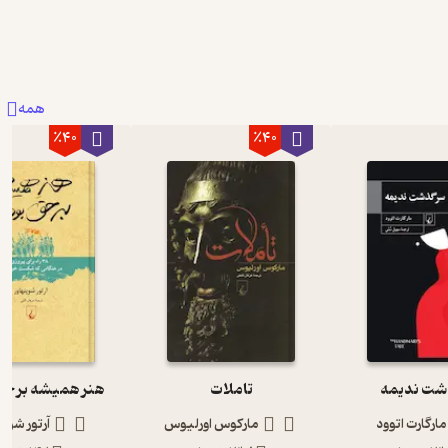
همه
٪40
٪40
ت ندیمه
تاملات
هنر همیشه بر حق
مارگارت اتوود
مارکوس اورلیوس
آرتور شوپن