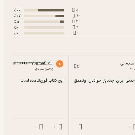
66 ٪
5
22 ٪
4
11 ٪
3
0 ٪
2
0 ٪
1
 سلیمانی
sos********@gmail.com
s
5
۱۴۰۰-۰۵-۲۵
۱۴
یک کتاب خواندنی برای چندبار خواندن وتعمق 
این کتاب فوق‌العاده است
0
0
0