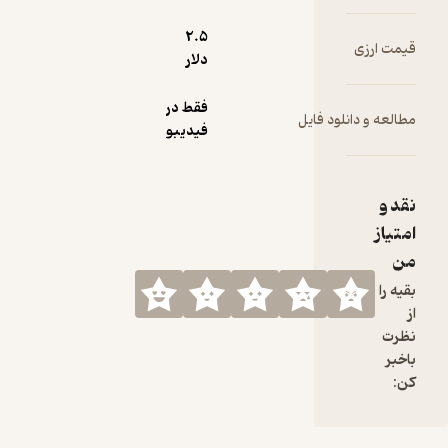
2.۵
دلار
فقط در
ود فایل
فیدیبو