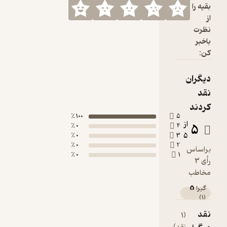
بقیه را
از
نظرت
باخبر
کن:
دیگران
نقد
کردند
100 ٪
5
از
5
0 ٪
4
5
0 ٪
3
0 ٪
2
براساس
0 ٪
1
رأی 3
مخاطب
گیرا 🧲
)
1
(
نقد
(1