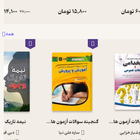
60
تومان
15,800
تومان
14,100
تو
47,000
همه
گنجینه سوالات آزمون های استخدامی و اطلاعات عمومی
گنجینه سوالات آزمون های استخدامی آموزش و پرورش
نیمه تاریک و
شیار خزایی
ساره علی نیا
دبی فورد