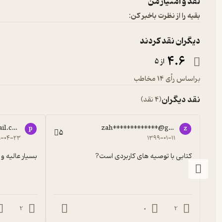
نقد و امتیاز من
بقیه را از نظرت باخبر کن:
دیگران نقد کردند
4.6
از 5
براساس رأی 14 مخاطب
نقد دیگران
(4 نقد)
il.com
zah*************@gmail.com
p
z
5
۸-۰۴-۲۳
۱۳۹۹-۰۱-۱۱
کتابی با توصیه های کاربردی است?
بسیار عالیه 
2
0
2