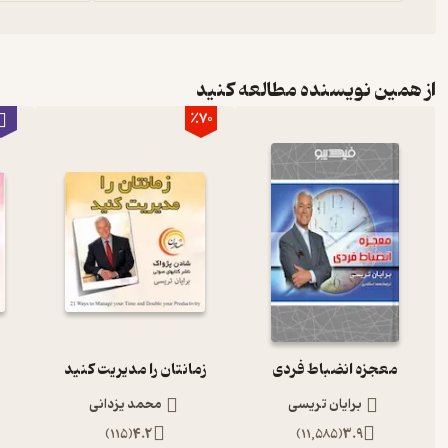
از همین نویسنده مطالعه کنید
٪70
معجزه انضباط فردی
زمانتان را مدیریت کنید
برایان تریسی
محمد یزدانی
)
115
(
4.2
)
11,585
(
3.9