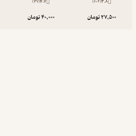
)
37
(
4.7
)
604
(
3.8
27,500
تومان
40,000
تومان