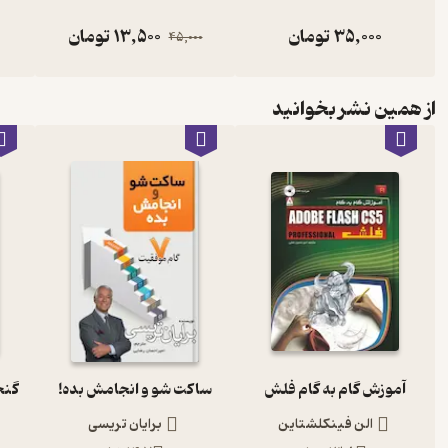
35,000
تومان
13,500
تومان
45,000
از همین نشر بخوانید
آموزش گام به گام فلش
ساکت شو و انجامش بده!
الن فینکلشتاین
برایان تریسی