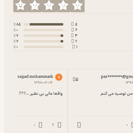
85 ٪
5
0 ٪
4
7 ٪
3
7 ٪
2
0 ٪
1
sajjad mohammadi
par*******@gma
s
5
۱۳۹۸-۰۲-۱۲
۱۳۹
و من توصیه می کنم
واقعا عالی بی نظیر ...???
0
2
0