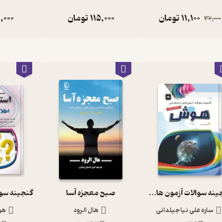
11,100
تومان
115,000
تومان
,000
37,000
گنجینه سوالات آزمون های استخدامی هوش
صبح معجزه آسا
ساره علی نیا جیلدانی
هال الرود
هو