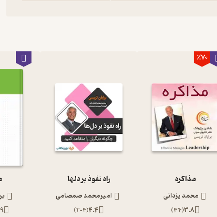
٪70
مذاکره
راه نفوذ بر دلها
م
محمد یزدانی
امیرمحمد صمصامی
بر
.9
)
204
(
4.4
)
34
(
3.8