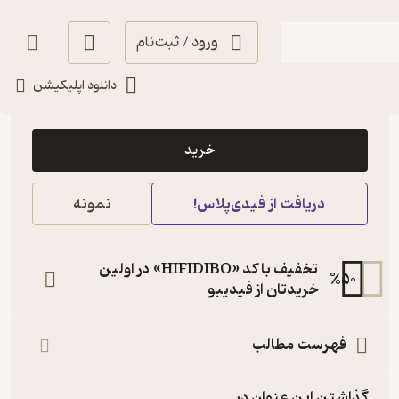
ورود / ثبت‌نام
دانلود اپلیکیشن
95,000
4.6
(14)
تومان
خرید
دریافت از فیدی‌پلاس!
نمونه
تخفیف با کد «HIFIDIBO» در اولین
%
50
خریدتان از فیدیبو
فهرست مطالب
گذاشتن این عنوان در...