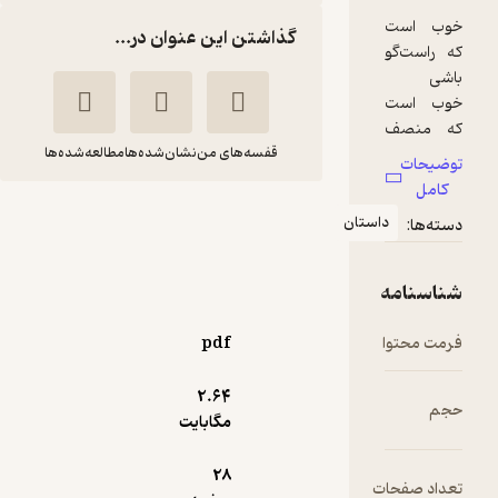
گذاشتن این عنوان در...
قفسه‌های من
نشان‌شده‌ها
مطالعه‌شده‌ها
خوب باش
استان
ف ر
سیمین کاظمیان
جانسون
مقیمی
نشر شورآفرین
pdf
9,000
منتظر امتیاز
تومان
2.۶۴
مگابایت
28
ت