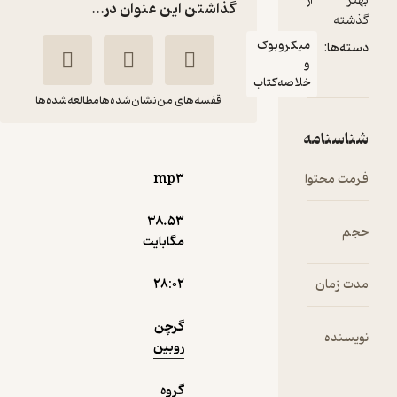
ز
گذاشتن این عنوان در...
میکروبوک
و
خلاصه‌کتاب
قفسه‌های من
نشان‌شده‌ها
مطالعه‌شده‌ها
مه
بهتر از گذشته
گرچن روبین
امیر فتحی
وا
mp۳
فیدیبو
38.۵۳
مگابایت
10,000
منتظر امتیاز
تومان
۲۸:۰۲
گرچن
روبین
دریافت از
نمونه
فیدی‌پلاس!
گروه