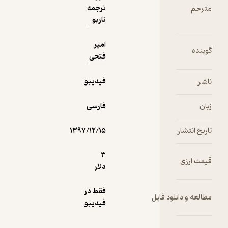
ترجمه
ناربو
امیر
فتحی
فیدیبو
فارسی
ار
۱۳۹۷/۱۲/۱۵
3
ی
دلار
فقط در
انلود فایل
فیدیبو