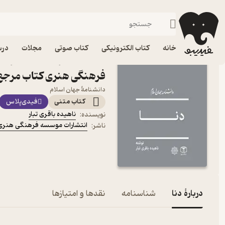
جغرافیا
فیدیبو
کتاب الکترونیکی
علوم اجتماعی
خانه
کتاب الکترونیکی
کتاب صوتی
مجلات
درس
کتاب دنا اثر ناهیده باقری
فرهنگی هنری کتاب مرجع
دانشنامۀ جهان اسلام
کتاب متنی
فیدی‌پلاس
ناهیده باقری تبار
نویسنده
:
انتشارات موسسه فرهنگی هنری
ناشر
:
دربارۀ دنا
شناسنامه
نقدها و امتیازها