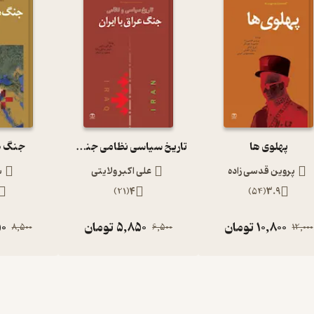
پهلوی ها
تاریخ سیاسی نظامی جنگ عراق با ایران
جنگ ه
پروین قدسی زاده
علی اکبر ولایتی
س
)
21
(
4
)
54
(
3.9
10,800
تومان
5,850
تومان
50
8,500
6,500
12,000