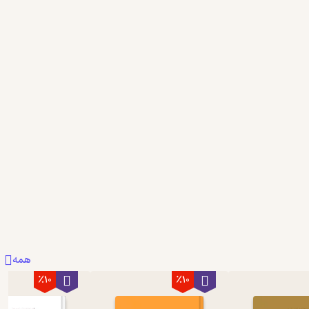
همه
٪10
٪10