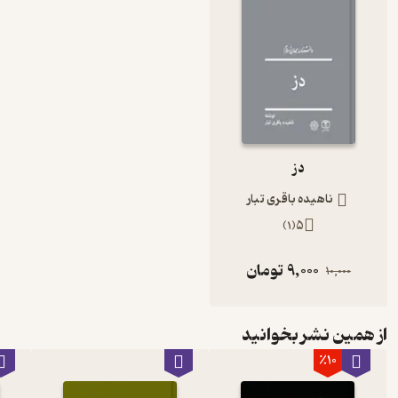
دز
ناهیده باقری تبار
)
1
(
5
9,000
تومان
10,000
از همین نشر بخوانید
٪10