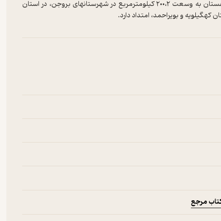
دنا بلندترین قله و بزرگ‌ترین کوهستانِ رشته‌کوه زاگرس است. این کوهستان به وسعت ۲۰۰،۲ کیلومترمربع در شهرستانهای بروجن، در استان
ن کهگیلویه و بویراحمد، امتداد دارد.
تاب مرجع