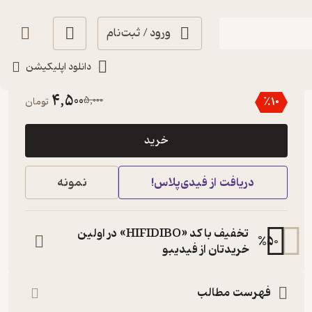
ورود / ثبت‌نام
دانلود اپلیکیشن
منتظر امتیاز
4,500
5,000
٪
10
تومان
خرید
دریافت از فیدی‌پلاس!
نمونه
تخفیف با کد «HIFIDIBO» در اولین
%
50
خریدتان از فیدیبو
فهرست مطالب