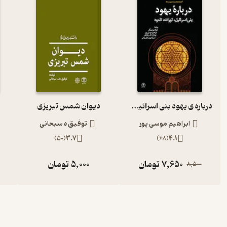
درباره ی یهود بنی اسرائیل،تورات،تلمود
دیوان شمس تبریزی
ابراهیم موسی پور
توفیق ه سبحانی
)
50
(
3.7
)
68
(
4.1
7,650
تومان
5,000
تومان
8,500