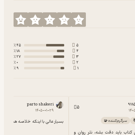
45 ٪
5
18 ٪
4
27 ٪
3
0 ٪
2
9 ٪
1
parto shakeri
911
5
۱۴۰۵-۰۱-۲۹
۱۴۰
سرگرم‌کننده 🧩
بسیار عالی با اینکه  خلاصه هست ..
به گروه سنی کتاب باید دقت بشه، نثر روان و 