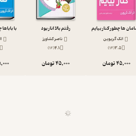
مامان ها چطور کنار بیایم
رفتم بالا انار بود
با باباها 
الک گریوین
ناصر کشاورز
ا
)
12
(
4.1
)
14
(
3.5
45,000
تومان
45,000
تومان
,000