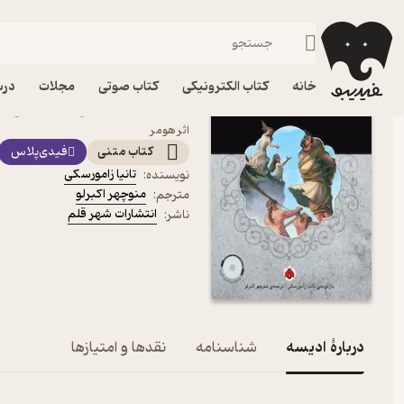
متون کهن فارسی
فیدیبو
کتاب الکترونیکی
ادبیات
خانه
کتاب الکترونیکی
کتاب صوتی
مجلات
درس
کتاب ادیسه اثر تانیا زامو
اثر هومر
کتاب متنی
فیدی‌پلاس
تانیا زامورسکی
نویسنده
:
منوچهر اکبرلو
مترجم
:
انتشارات شهر قلم
ناشر
:
دربارۀ ادیسه
شناسنامه
نقدها و امتیازها