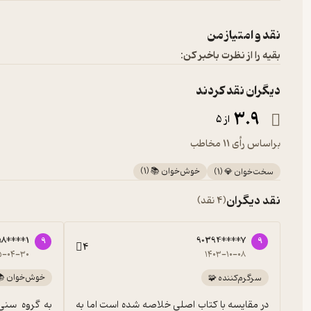
نقد و امتیاز من
بقیه را از نظرت باخبر کن:
دیگران نقد کردند
3.9
از 5
براساس رأی 11 مخاطب
خوش‌خوان 📚
(
1
)
سخت‌خوان 💎
(
1
)
نقد دیگران
(4 نقد)
58****1
90394****7
9
9
4
۵-۰۴-۳۰
۱۴۰۳-۱۰-۰۸
خوش‌خوان 📚
سرگرم‌کننده 🧩
در مقایسه با کتاب اصلی خلاصه شده است اما به 