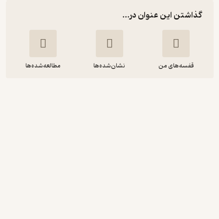
گذاشتن این عنوان در...
قفسه‌های من
نشان‌شده‌ها
مطالعه‌شده‌ها
ادیسه
تانیا زامورسکی
منوچهر اکبرلو
انتشارات شهر قلم
خوش‌خوان 📚
(
1
)
3.9
(11)
120,000
تومان