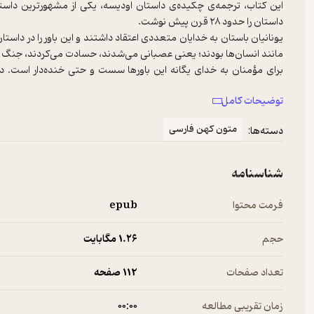
این کتاب، ترجمه‌ی چکیده‌ی داستان اودیسه، یکی از مشهورترین داست
یونانیان باستان به خدایان متعددی اعتقاد داشتند و این باور را در داستان
برای مؤمنان به خدای یگانه این باورها سست و حتی خنده‌دار است. در
داستان‌ها هیچ شباهتی به خدای یگانه‌ی ادیان توحیدی ندارند.
توضیحات کامل
متون کهن فارسی
دسته‌ها:
شناسنامه
فرمت محتوا
epub
حجم
1.۲۶ مگابایت
تعداد صفحات
112 صفحه
زمان تقریبی مطالعه
۰۰:۰۰