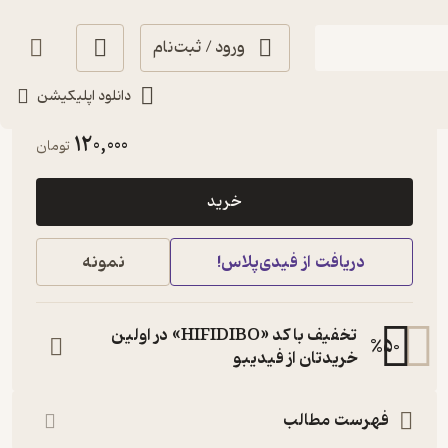
ورود / ثبت‌نام
دانلود اپلیکیشن
خوش‌خوان 📚
(
1
)
3.9
(11)
120,000
تومان
خرید
دریافت از فیدی‌پلاس!
نمونه
تخفیف با کد «HIFIDIBO» در اولین
%
50
خریدتان از فیدیبو
فهرست مطالب