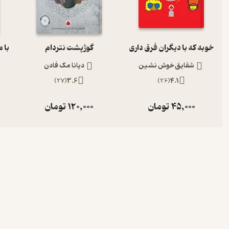
خوبه که با دیگران فرق داری
گوژپشت نتردام
با 
شقایق خوش نشین
دیانا مک فادن
)
27
(
3.6
)
26
(
4.1
45,000
تومان
120,000
تومان