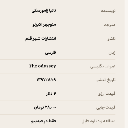
تانیا زامورسکی
نویسنده
منوچهر اکبرلو
مترجم
انتشارات شهر قلم
ناشر
زبان
فارسی
عنوان انگلیسی
The odyssey
تاریخ انتشار
۱۳۹۷/۱۱/۰۹
قیمت ارزی
4 دلار
قیمت چاپی
28,000 تومان
مطالعه و دانلود فایل
فقط در فیدیبو