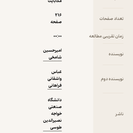
مگابایت
دریافت از
نمونه
216
فیدی‌پلاس!
صفحه
۰۰:۰۰
امیرحسین
شامخی
عباس
واشقانی
فراهانی
دانشگاه
صنعتی
خواجه
نصیرالدین
طوسی