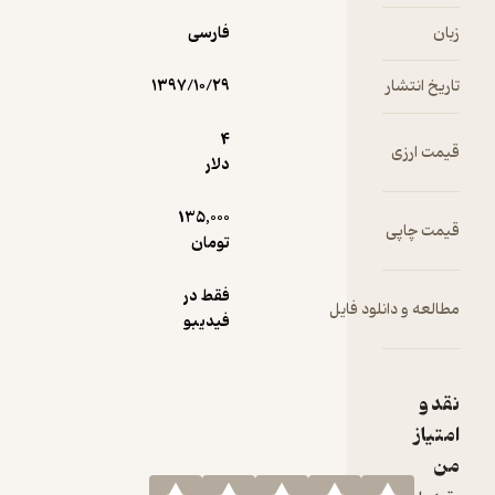
فارسی
۱۳۹۷/۱۰/۲۹
4
دلار
135,000
تومان
فقط در
فیدیبو