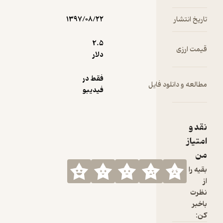
تشار
۱۳۹۷/۰۸/۲۲
2.۵
رزی
دلار
فقط در
و دانلود فایل
فیدیبو