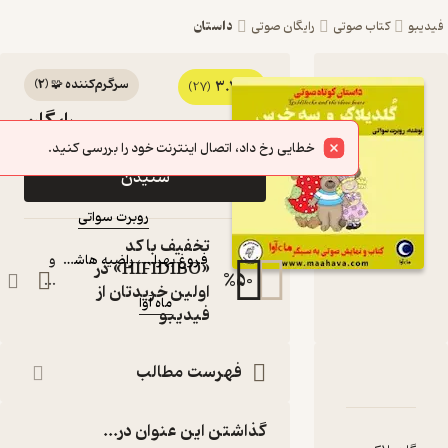
داستان
ب صوتی
رایگان صوتی
سرگرم‌کننده 🧩
(
2
)
3.7
کتاب صوتی گلدیلاک
(27)
رایگان
و سه خرس اثر روبرت
خطایی رخ داد، اتصال اینترنت خود را بررسی کنید.
سواتی
شنیدن
کتاب صوتی
روبرت سواتی
نویسنده
:
گویندگان
:
تخفیف با کد
فروغ بهرامی
،
راضیه هاشمی
و
«HIFIDIBO» در
%
50
...
اولین خریدتان از
ماه آوا
ناشر
:
فیدیبو
فهرست مطالب
 گلدیلاک و سه خرس
اسنامه
نقدها و امتیازها
گذاشتن این عنوان در...