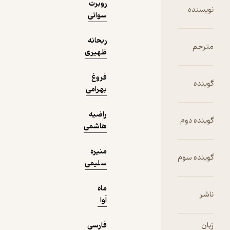
روبرت
ه
سواتی
ریحانه
ظهیری
فروغ
بهرامی
راضیه
دوم
هاشمی
منیره
 سوم
سلیمی
ماه
آوا
فارسی