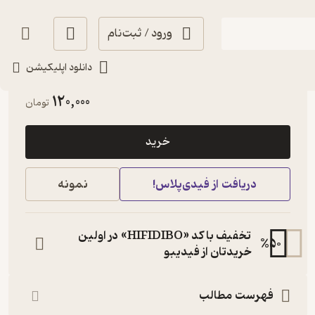
ورود / ثبت‌نام
دانلود اپلیکیشن
پربار 🌳
(
1
)
3.2
(33)
120,000
تومان
خرید
دریافت از فیدی‌پلاس!
نمونه
تخفیف با کد «HIFIDIBO» در اولین
%
50
خریدتان از فیدیبو
فهرست مطالب