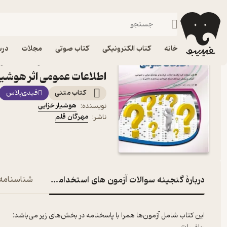
سایر آزمون‌ها
فیدیبو
کتاب درسی، کتاب کمک درسی
کنکور و آزمون
خانه
کتاب الکترونیکی
کتاب صوتی
مجلات
درس
کتاب گنجینه سوالات آزمو
اطلاعات عمومی اثر هوشیا
کتاب متنی
فیدی‌پلاس
هوشیار خزایی
نویسنده
:
مهرگان قلم
ناشر
:
دربارۀ گنجینه سوالات آزمون های استخدامی و اطلاعات عمو
شناسنامه