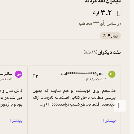
دیگران نقد کردند
3.2
از 5
براساس رأی 33 مخاطب
پربار 🌳
(
1
)
نقد دیگران
(18 نقد)
mil************@gmail.com
ساناز س
m
س
3
۸-۰۹-۰۳
۱۳۹۸-۰۷-۲۳
متاسفم برای نویسنده و هم سایت که بدون 
بررسی مطالب داخل کتاب، اطلاعات نادرست ارائه 
میدهند. فقط بخاطر کسب درآمددددد!!!! (و...
بود و با آزمون
بیشتر
بیشتر