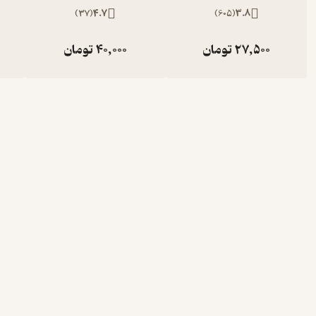
)
37
(
4.7
)
605
(
3.8
27,500
تومان
40,000
تومان