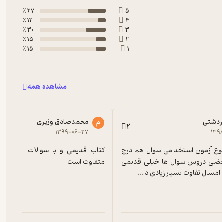
27 ٪
5
12 ٪
4
30 ٪
3
15 ٪
2
15 ٪
1
مشاهده همه
ردشتی
محمدصادق وزیری
م
2
۱۳۹۹-۰۶-۲۷
۱۳۹
کاش سال و نوع آزمون استخدامی سوال هم درج 
می شد.در بعضی دروس سوال ها خیلی قدیمی 
متفاوت است
 امسال تفاوت بسیار زیادی دا...