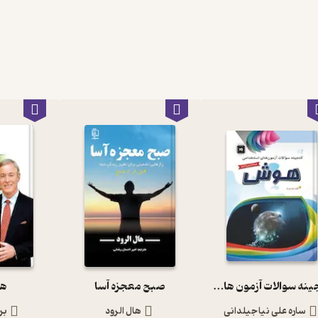
گنجینه سوالات آزمون های استخدامی هوش
صبح معجزه آسا
هن
ساره علی نیا جیلدانی
هال الرود
بر