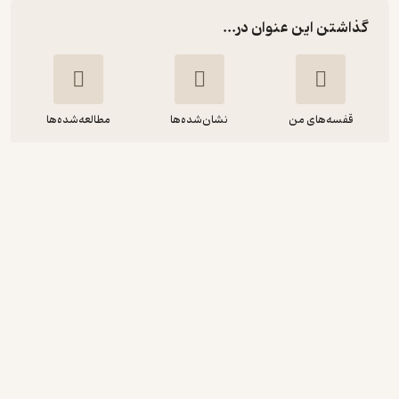
گذاشتن این عنوان در...
قفسه‌های من
نشان‌شده‌ها
مطالعه‌شده‌ها
گنجینه سوالات آزمون های استخدامی و
اطلاعات عمومی
هوشیار خزایی
مهرگان قلم
پربار 🌳
(
1
)
3.2
(33)
120,000
تومان