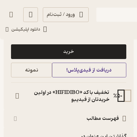
ورود / ثبت‌نام
دانلود اپلیکیشن
95,000
2
(39)
تومان
خرید
دریافت از فیدی‌پلاس!
نمونه
تخفیف با کد «HIFIDIBO» در اولین
%
50
خریدتان از فیدیبو
فهرست مطالب
گذاشتن این عنوان در...