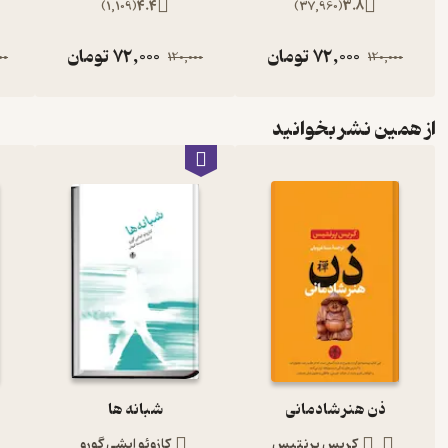
)
1,109
(
4.4
)
37,960
(
3.8
72,000
تومان
72,000
تومان
00
120,000
120,000
از همین نشر بخوانید
ذن هنر شادمانی
شبانه ها
کریس پرنتیس
کازوئو ایشی گورو