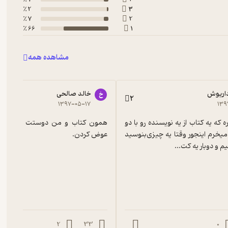
2 ٪
3
7 ٪
2
66 ٪
1
مشاهده همه
اریوش
خالد صالحی
خ
2
۱۳۹۷-۰۵-۱۷
۱۳۹
این دومین باره که یه کتاب از یه نویسنده رو با دو 
اسم مختلف میخرم اینجور‌ وقتا یه چیزی‌بنوسید 
عوض کردن.
 و دوبار یه کت...
2
33
0