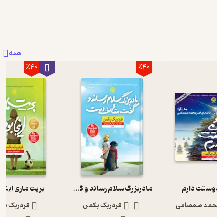
همه
٪40
٪40
وستت دارم
مادربزرگ سلام رساند و گفت متاسف است
بریت ماری اینجا
حمد صمصامی
فردریک بکمن
فردریک بک