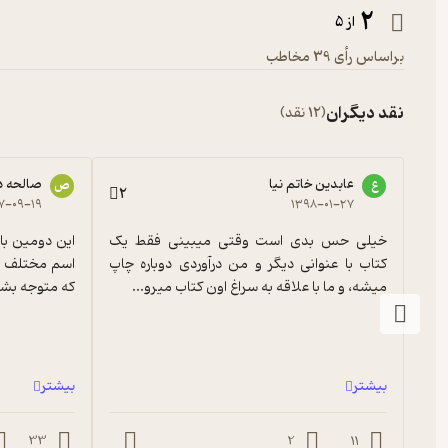
2
از 5
براساس رأی 39 مخاطب
نقد دیگران
(12 نقد)
عابدین خاتم نیا
صالحه د
ع
ص
2
۷-۰۹-۱۹
۱۳۹۸-۰۱-۲۷
خیلی حس بدی است وقتی میبینی فقط یک 
کتاب با عنوانی دیگر و من درآوردی دوباره چاپ 
میشه، و ما با علاقه به سراغ اون کتاب میرو...
که متوجه بشیم
بیشتر
بیشتر
33
2
11