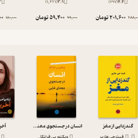
2
)
1,421
(
3.9
)
697
(
4.4
201,600
تومان
59,400
تومان
00
180,000
99,000
288,0
گندزدایی از مغز
انسان در جستجوی معنی غایی
آخر
فیث جی هارپر
ویکتور یی فرانکل