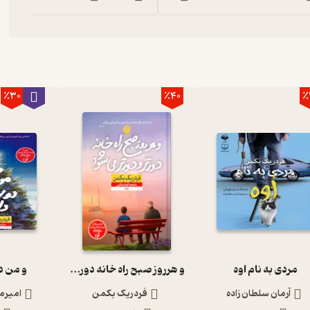
٪30
٪40
٪
مردی به نام اوه
و هرروز صبح راه خانه دورتر و دورتر می شود
و من د
آرمان سلطان زاده
فردریک بکمن
امیرم