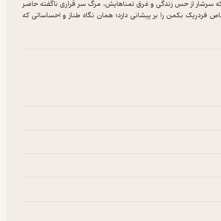
ه سرشار از حس زندگی و غرق تمناهایش، مرگ سر قراری ناگفته حاضر
ص فردریک بکمن را بر پیشانی دارد؛ همان نگاه طناز و احساساتی که