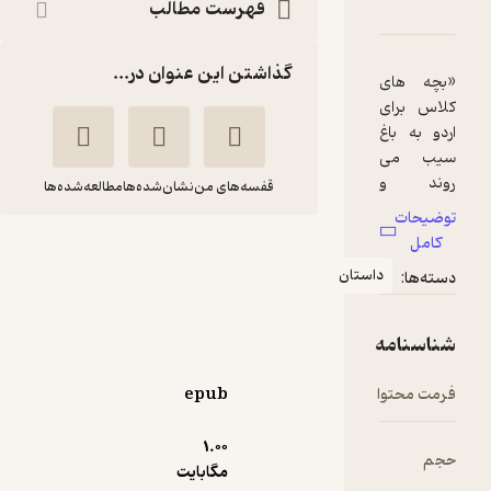
گز توی دیگ کمپوت سیب شنا نکن
امه
دها و امتیازها
فهرست مطالب
گذاشتن این عنوان در...
قفسه‌های من
نشان‌شده‌ها
مطالعه‌شده‌ها
هرگز توی دیگ کمپوت
سیب شنا نکن
استان
کاترین اپلگیت
فریبا نباتی
انتشارات پیدایش
epub
5
(1)
1.۰۰
27,360
91,200
٪
70
تومان
مگابایت