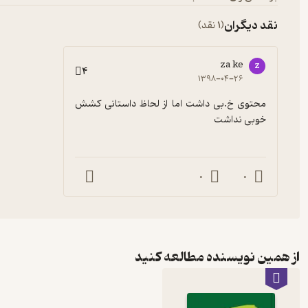
نقد دیگران
(1 نقد)
za ke
z
4
۱۳۹۸-۰۴-۲۶
محتوی خ.بی داشت اما از لحاظ داستانی کشش 
خوبی نداشت
0
0
از همین نویسنده مطالعه کنید