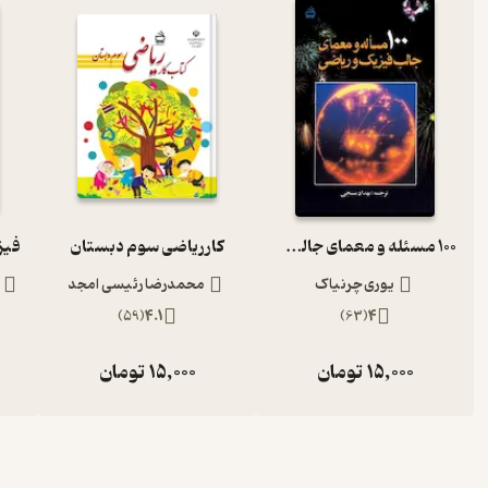
100 مسئله و معمای جالب فیزیک و ریاضی
کار ریاضی سوم دبستان
یوری چرنیاک
محمدرضا رئیسی امجد
)
59
(
4.1
)
63
(
4
15,000
تومان
15,000
تومان