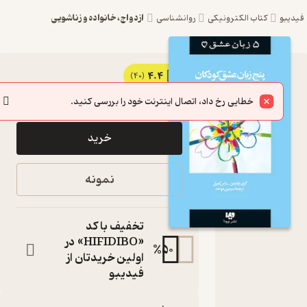
ازدواج، خانواده و زناشویی
یبو
کتاب الکترونیکی
روانشناسی
4.4
کتاب
(40)
168,700
241,000
٪
30
تومان
عشق،
خطایی رخ داد، اتصال اینترنت خود را بررسی کنید.
کودکان
خرید
جلد 2 اثر
گری
نمونه
چاپمن
نشر ویدا
تخفیف با کد
مجموعه پنج
«HIFIDIBO» در
%
50
زبان عشق
اولین خریدتان از
کتاب
فیدیبو
متنی
نویسنده
: