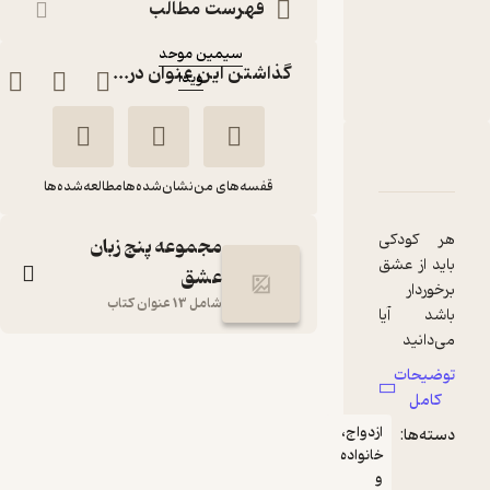
فهرست مطالب
گری چاپمن
مترجم
:
سیمین موحد
گذاشتن این عنوان در...
ویدا
ناشر
:
دربارۀ عشق، کودکان جلد 2
شناسنامه
نقدها و امتیازها
قفسه‌های من
نشان‌شده‌ها
مطالعه‌شده‌ها
هر کودکی
مجموعه پنج زبان
باید از عشق
عشق
برخوردار
شامل 13 عنوان کتاب
باشد آیا
می‌دانید
چگونه آن را
عشق، کودکان جلد 2
توضیحات
ابراز کنید؟
کامل
گری چاپمن
سیمین موحد
کودکان
ازدواج،
دسته‌ها:
شدیدا نیاز
ویدا
خانواده
دارند که
و