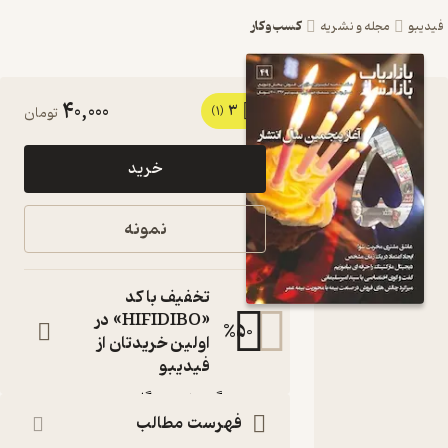
کسب‌وکار
یبو
مجله و نشریه
40,000
3
کتاب
(1)
تومان
ماهنامه
خرید
بازاریاب
بازارساز
نمونه
شماره 49
اثر گروه
تخفیف با کد
نویسندگان
«HIFIDIBO» در
%
50
اولین خریدتان از
مجله
فیدیبو
نویسنده
:
گروه نویسندگان
ناشر
:
فهرست مطالب
انتشارات بازاریابی