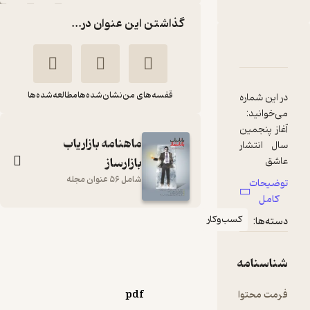
گذاشتن این عنوان در...
دربارۀ ماهنامه بازاریاب بازارساز شماره 49
شناسنامه
نقدها و امتیازها
قفسه‌های من
نشان‌شده‌ها
مطالعه‌شده‌ها
در این شماره
می‌خوانید:
آغاز پنجمین
ماهنامه بازاریاب
سال انتشار
بازارساز
عاشق
مشتری
شامل 56 عنوان مجله
توضیحات
مخربت شو!
کامل
ایجاد اعتماد
کسب‌وکار
دسته‌ها:
در یک زمان
ماهنامه بازاریاب
مشخص
بازارساز شماره 49
دیجیتال
شناسنامه
گروه نویسندگان
مارکتینگ را
حرفه‌ای
فرمت محتوا
pdf
انتشارات بازاریابی
بیاموزیم