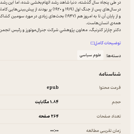
در طی پنجاه سال گذشته، دنیا شاهد رشد الهام‌بخشی شده، اما این رشد ب
در سال‌های پس از جنگ اول (۱۹۱۹ و ۱۹۲۰) پر ب
و از پایان آن تا به امروز هم (۱۹۴۷) بحث‌های زیا
دکتر چارلز کترنیگ، معاون پژوهشیِ شرکت جنرال‌موتورز و رئیس انجمن 
کافی برای همه‌ی دو میلیارد ساکن 
توضیحات کامل
ندارند.» یعنی فقر بشر ساخته، اما اجتناب‌پذیر، دومین نگرانیِ همه‌ی
علوم سیاسی
دسته‌ها:
دولت‌ها و دیپلمات‌ها این ناامنی را به‌خوبی بازمی‌تابند. هر فرد عادی هم،
سراسیمه برای دستیابی به امنیت، لو می‌دهد. ناامنیِ سیاسی و اقتصادی
شناسنامه
پاره‌ای مردم برای حفظ احساس امنیت اقتصادی، پول کافی دارند؛ اما می‌
فرمت محتوا
epub
حجم
1.۸۴ مگابایت
تعداد صفحات
264 صفحه
زمان تقریبی مطالعه
۰۰:۰۰