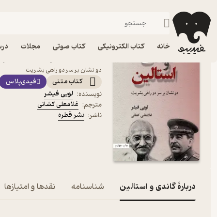
علوم سیاسی
فیدیبو
کتاب الکترونیکی
خانه
کتاب الکترونیکی
کتاب صوتی
مجلات
درس
کتاب گاندی و استالین اثر
دو نشان بر سر دو راهی بشریت
کتاب متنی
فیدی‌پلاس
لویی فیشر
نویسنده
:
غلامعلی کشانی
مترجم
:
نشر قطره
ناشر
:
دربارۀ گاندی و استالین
شناسنامه
نقدها و امتیازها