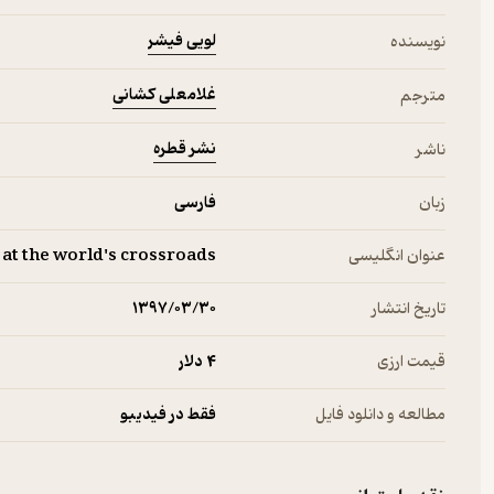
لویی فیشر
نویسنده
غلامعلی کشانی
مترجم
نشر قطره
ناشر
زبان
فارسی
عنوان انگلیسی
 at the world's crossroads.
تاریخ انتشار
۱۳۹۷/۰۳/۳۰
قیمت ارزی
4 دلار
مطالعه و دانلود فایل
فقط در فیدیبو