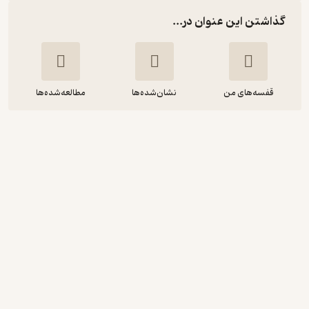
گذاشتن این عنوان در...
قفسه‌های من
نشان‌شده‌ها
مطالعه‌شده‌ها
گاندی و استالین
لویی فیشر
غلامعلی کشانی
نشر قطره
5
(2)
44,800
112,000
٪
60
تومان