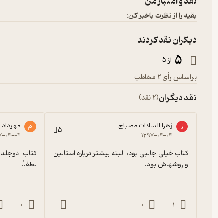
نقد و امتیاز من
بقیه را از نظرت باخبر کن:
دیگران نقد کردند
5
از 5
براساس رأی 2 مخاطب
نقد دیگران
(2 نقد)
زهرا السادات مصباح
مهرداد
ز
م
5
۷-۰۴-۰۴
۱۳۹۷-۰۴-۰۴
کتاب خیلی جالبی بود، البته بیشتر درباره استالین 
و روشهاش بود.
لطفاً.
0
0
1