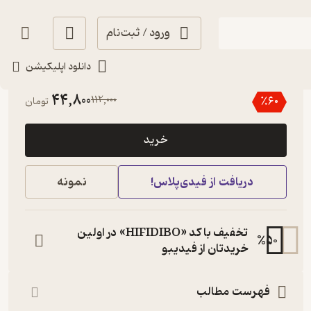
ورود / ثبت‌نام
دانلود اپلیکیشن
5
(2)
44,800
112,000
٪
60
تومان
خرید
دریافت از فیدی‌پلاس!
نمونه
تخفیف با کد «HIFIDIBO» در اولین
%
50
خریدتان از فیدیبو
فهرست مطالب