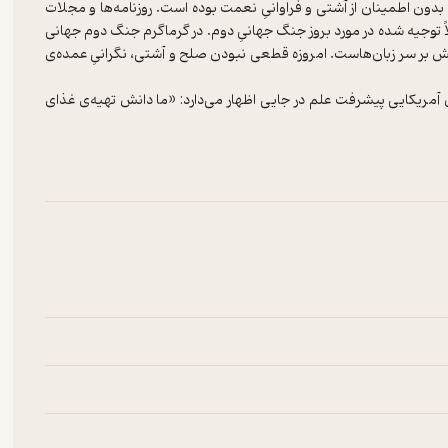
دون اطمینان از آشتی و فراوانیِ نعمت بوده است. روزنامه‌ها و مجلات
ودند از پیش‌بینی‌هایی کاملاً توجیه شده در مورد بروز جنگ ‌جهانیِ دوم. در گرماگرم جنگ دوم جهانی‌
دی در مورد سومین کشاکش بر سر زبان‌هاست. امروزه قطعی نبودن صلح و آشتی، نگرانیِ عمده‌ی
آمریکایی پیشرفت علم در جایی اظهار می‌دارد: «ما دانش تهیه‌ی غذای
زمین را داریم(۱۱)، اما سه‌چهارم این جمعیت ـ یعنی یک‌و‌نیم میلیارد مرد، زن و کودک – غذای کافی برای خوردن
 انسان‌هاست. بخش اعظم بشریت در هراس از جنگ است و از نیاز در رنج.
 به شکلی ناخواسته همین ناامنی را با اصرار به ‌‌فراموشیِ آن، یا با تلاش
، بر روی اعصاب، سلامتی، عادات، اخلاقیات، کسب‌ و کار، انتخابات و
دانند که اطمینانی به آشتی و صلح نیست.