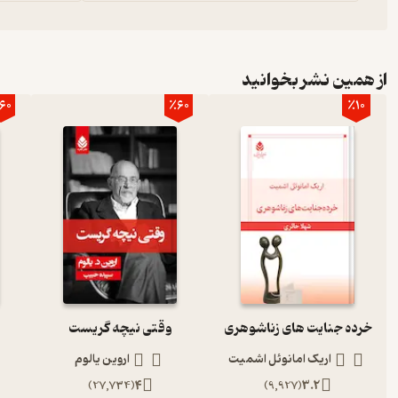
از همین نشر بخوانید
60
٪60
٪10
خرده جنایت های زناشوهری
وقتی نیچه گریست
اریک امانوئل اشمیت
اروین یالوم
)
27,734
(
4
)
9,927
(
3.2