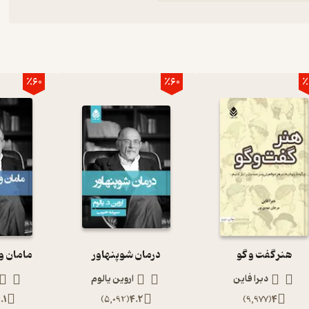
٪60
٪60
٪
هنر گفت و گو
درمان شوپنهاور
مامان و
دبرا فاین
اروین یالوم
.1
)
5,092
(
4.2
)
9,977
(
4