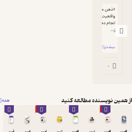
«ذهن محدود است. تا زمانى که ذهن این 
واقعیت را متصور شود که مى‌توانید کارى را 
انجام دهید، پس مى‌توانید انجامش دهید ـ تا 
نده مطالعه کنید
همه
٪70
٪70
راه نفوذ بر دلها
مذاکره
100 قانون
برنامه پرواز
بهانه بی بهانه!
نیروی اعتماد به نفس