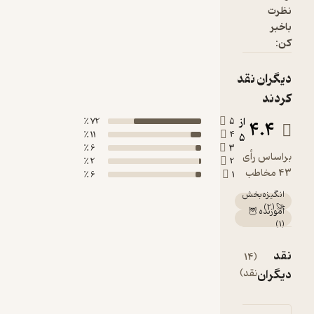
72 ٪
5
11 ٪
4
6 ٪
3
2 ٪
2
6 ٪
1
مشاهده
همه