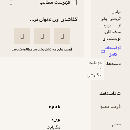
فهرست مطالب
گذاشتن این عنوان در...
قفسه‌های من
نشان‌شده‌ها
مطالعه‌شده‌ها
وفقیت
مدیریت زمان
نگیزشی
برایان تریسی
یلدا بلارک
نشر هومیس
epub
انگیزه‌بخش 🚀
(
2
)
4.4
(43)
112,050
124,500
٪
10
تومان
1.۸۴
مگابایت